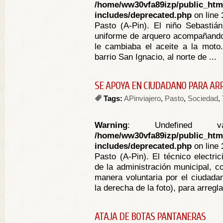
/home/ww30vfa89izp/public_htm
includes/deprecated.php
on line
Pasto (A-Pin). El niño Sebastiá
uniforme de arquero acompañando 
le cambiaba el aceite a la moto
barrio San Ignacio, al norte de ...
SE APOYA EN CIUDADANO PARA A
Tags:
APinviajero
,
Pasto
,
Sociedad
,
Warning
: Undefined va
/home/ww30vfa89izp/public_htm
includes/deprecated.php
on line
Pasto (A-Pin). El técnico electri
de la administración municipal, c
manera voluntaria por el ciudada
la derecha de la foto), para arregl
ATAJA DE BOTAS PANTANERAS