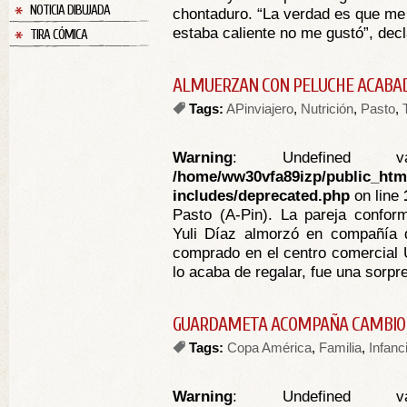
NOTICIA DIBUJADA
chontaduro. “La verdad es que me
estaba caliente no me gustó”, decla
TIRA CÓMICA
ALMUERZAN CON PELUCHE ACABA
Tags:
APinviajero
,
Nutrición
,
Pasto
,
Warning
: Undefined va
/home/ww30vfa89izp/public_htm
includes/deprecated.php
on line
Pasto (A-Pin). La pareja confo
Yuli Díaz almorzó en compañía 
comprado en el centro comercial 
lo acaba de regalar, fue una sorpres
GUARDAMETA ACOMPAÑA CAMBIO 
Tags:
Copa América
,
Familia
,
Infanc
Warning
: Undefined va