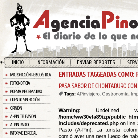
INICIO
INFORMACIÓN
ENVIAR REPORTES
SERV
ENTRADAS TAGGEADAS COMO: 
MICROFICCIÓN PERIODÍSTICA
FOTONOTICIA
PASA SABOR DE CHONTADURO CON
POEMA INFORMATIVO
Tags:
APinviajero
,
Gastronomía
,
Imp
CUENTO SIN FICCIÓN
OPINIÓN
Warning
: Undefined va
/home/ww30vfa89izp/public_htm
A-PIN TELEVISIÓN
includes/deprecated.php
on line
A-PIN RADIO
Pasto (A-Pin). La turista colom
INFORME ESPECIAL
comió ayer una pera luego de hab