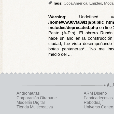
Tags:
Copa América
,
Empleo
,
Moda
Warning
: Undefined va
/home/ww30vfa89izp/public_htm
includes/deprecated.php
on line
Pasto (A-Pin). El obrero Rubén 
hace un año en la construcción d
ciudad, fue visto desempeñando 
botas pantaneras*. “No me inc
medio del ...
ALI
Andronautas
ARM Diseño
Corporación Otraparte
Fabricadecosas
Medellín Digital
Rabodeají
Tienda Multicreativa
Universo Centro