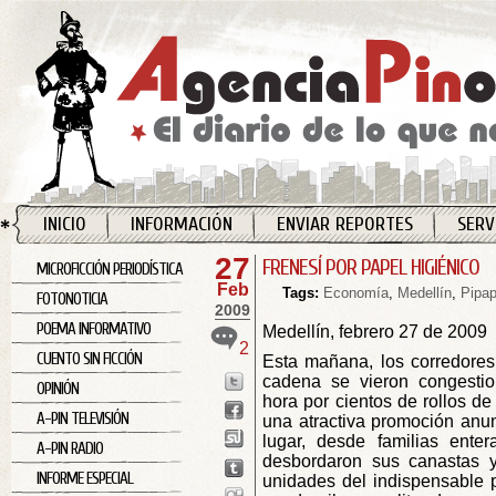
INICIO
INFORMACIÓN
ENVIAR REPORTES
SERV
27
FRENESÍ POR PAPEL HIGIÉNICO
MICROFICCIÓN PERIODÍSTICA
Feb
Tags:
Economía
,
Medellín
,
Pipa
FOTONOTICIA
2009
POEMA INFORMATIVO
Medellín, febrero 27 de 2009
2
CUENTO SIN FICCIÓN
Esta mañana, los corredore
cadena se vieron congesti
OPINIÓN
hora por cientos de rollos d
A-PIN TELEVISIÓN
una atractiva promoción anun
lugar, desde familias entera
A-PIN RADIO
desbordaron sus canastas y
INFORME ESPECIAL
unidades del indispensable 