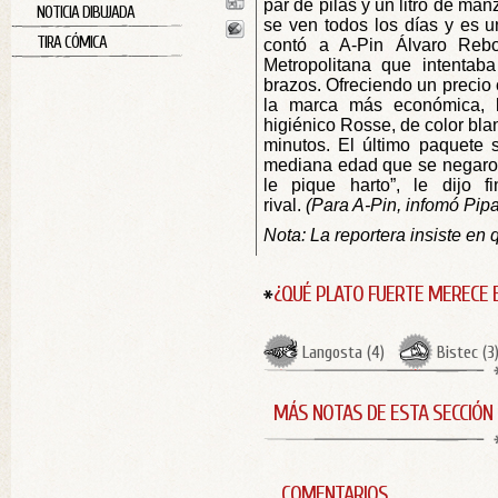
par de pilas y un litro de ma
NOTICIA DIBUJADA
se ven todos los días y es un
TIRA CÓMICA
contó a A-Pin Álvaro Rebo
Metropolitana que intentaba
brazos. Ofreciendo un precio 
la marca más económica, l
higiénico Rosse, de color bla
minutos. El último paquete 
mediana edad que se negaron
le pique harto”, le dijo 
rival.
(Para A-Pin, infomó Pip
Nota: La reportera insiste en 
¿QUÉ PLATO FUERTE MERECE 
Langosta
(
4
)
Bistec
(
3
MÁS NOTAS DE ESTA SECCIÓN
COMENTARIOS