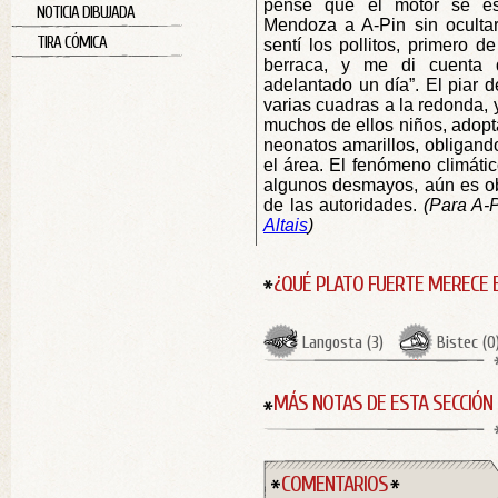
pensé que el motor se es
NOTICIA DIBUJADA
Mendoza a A-Pin sin ocultar
TIRA CÓMICA
sentí los pollitos, primero 
berraca, y me di cuenta 
adelantado un día”. El piar 
varias cuadras a la redonda, y
muchos de ellos niños, adopt
neonatos amarillos, obligand
el área. El fenómeno climátic
algunos desmayos, aún es obj
de las autoridades.
(Para A-
Altais
)
¿QUÉ PLATO FUERTE MERECE 
Langosta
(
3
)
Bistec
(
0
MÁS NOTAS DE ESTA SECCIÓN
COMENTARIOS