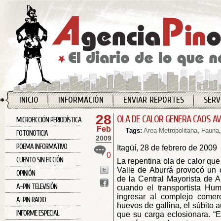
INICIO
INFORMACIÓN
ENVIAR REPORTES
SERV
28
OLA DE CALOR GENERA CAOS AV
MICROFICCIÓN PERIODÍSTICA
Feb
Tags:
Area Metropolitana
,
Fauna
FOTONOTICIA
2009
POEMA INFORMATIVO
Itagüí, 28 de febrero de 2009
0
CUENTO SIN FICCIÓN
La repentina ola de calor que
Valle de Aburrá provocó un c
OPINIÓN
de la Central Mayorista de A
A-PIN TELEVISIÓN
cuando el transportista Hu
ingresar al complejo comer
A-PIN RADIO
huevos de gallina, el súbito
INFORME ESPECIAL
que su carga eclosionara. “