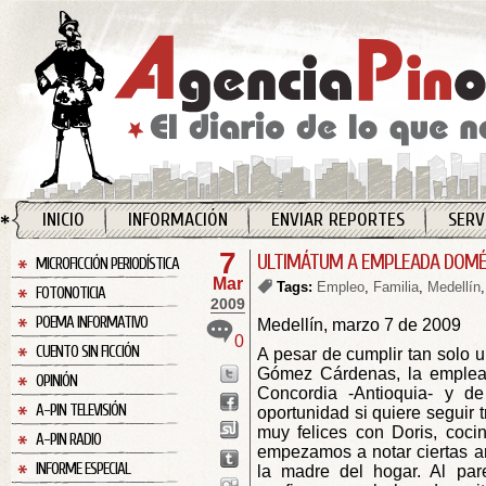
INICIO
INFORMACIÓN
ENVIAR REPORTES
SERV
7
ULTIMÁTUM A EMPLEADA DOMÉ
MICROFICCIÓN PERIODÍSTICA
Mar
Tags:
Empleo
,
Familia
,
Medellín
FOTONOTICIA
2009
POEMA INFORMATIVO
Medellín, marzo 7 de 2009
0
CUENTO SIN FICCIÓN
A pesar de cumplir tan solo u
Gómez Cárdenas, la emplead
OPINIÓN
Concordia -Antioquia- y de
A-PIN TELEVISIÓN
oportunidad si quiere seguir 
muy felices con Doris, coci
A-PIN RADIO
empezamos a notar ciertas an
INFORME ESPECIAL
la madre del hogar. Al par