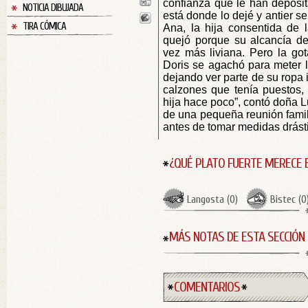
confianza que le han deposit
NOTICIA DIBUJADA
está donde lo dejé y antier s
TIRA CÓMICA
Ana, la hija consentida de 
quejó porque su alcancía d
vez más liviana. Pero la go
Doris se agachó para meter 
dejando ver parte de su ropa i
calzones que tenía puestos,
hija hace poco”, contó doña 
de una pequeña reunión famili
antes de tomar medidas drást
¿QUÉ PLATO FUERTE MERECE 
Langosta
(
0
)
Bistec
(
0
MÁS NOTAS DE ESTA SECCIÓN
COMENTARIOS