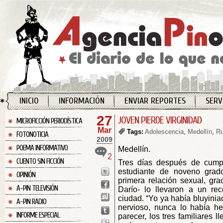
INICIO
INFORMACIÓN
ENVIAR REPORTES
SERV
27
JOVEN PIERDE VIRGINIDAD
MICROFICCIÓN PERIODÍSTICA
Mar
Tags:
Adolescencia
,
Medellín
,
Ru
FOTONOTICIA
2009
POEMA INFORMATIVO
Medellín.
2
CUENTO SIN FICCIÓN
Tres días después de cumpl
estudiante de noveno grado
OPINIÓN
primera relación sexual, gra
A-PIN TELEVISIÓN
Darío- lo llevaron a un rec
ciudad. “Yo ya había bluyinia
A-PIN RADIO
nervioso, nunca lo había he
INFORME ESPECIAL
parecer, los tres familiares ll