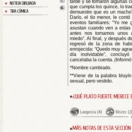
tarde y se tomaron algunas co
NOTICIA DIBUJADA
que cumpla los quince, lo tr
TIRA CÓMICA
demuestre que es un macho”,
Darío, el tío menor, le contó
eventos familiares: “Yo me 
asustan cuando ven a estas 
antes nos tomamos unos ag
miedo”. Al final, y después d
regresó de la zona de habi
enrojecida: “Quedo muy agrad
día inolvidable”, concluy
cancelaba la cuenta.
(Informó
*Nombre cambiado.
**Viene de la palabra bluyín 
sexual, pero vestido.
¿QUÉ PLATO FUERTE MERECE 
Langosta
(
4
)
Bistec
(
2
MÁS NOTAS DE ESTA SECCIÓN