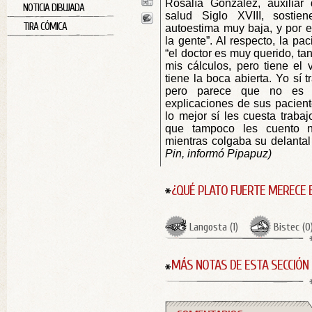
Rosalía González, auxiliar
NOTICIA DIBUJADA
salud Siglo XVIII, sostie
TIRA CÓMICA
autoestima muy baja, y por e
la gente”. Al respecto, la pa
“el doctor es muy querido, tan
mis cálculos, pero tiene el
tiene la boca abierta. Yo sí 
pero parece que no es s
explicaciones de sus paciente
lo mejor sí les cuesta traba
que tampoco les cuento na
mientras colgaba su delantal 
Pin, informó Pipapuz)
¿QUÉ PLATO FUERTE MERECE 
Langosta
(
1
)
Bistec
(
0
MÁS NOTAS DE ESTA SECCIÓN