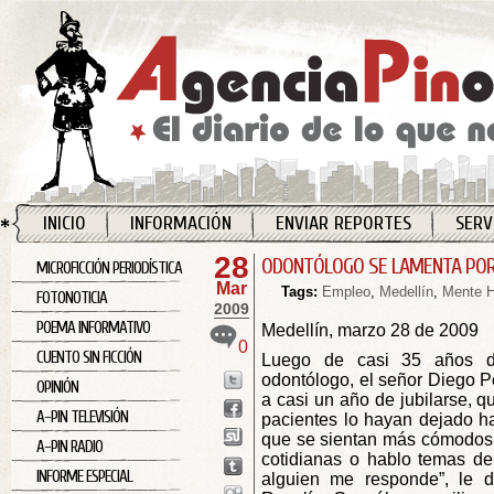
INICIO
INFORMACIÓN
ENVIAR REPORTES
SERV
28
ODONTÓLOGO SE LAMENTA PO
MICROFICCIÓN PERIODÍSTICA
Mar
Tags:
Empleo
,
Medellín
,
Mente 
FOTONOTICIA
2009
POEMA INFORMATIVO
Medellín, marzo 28 de 2009
0
CUENTO SIN FICCIÓN
Luego de casi 35 años d
odontólogo, el señor Diego P
OPINIÓN
a casi un año de jubilarse, q
A-PIN TELEVISIÓN
pacientes lo hayan dejado ha
que se sientan más cómodos 
A-PIN RADIO
cotidianas o hablo temas de 
INFORME ESPECIAL
alguien me responde”, le d