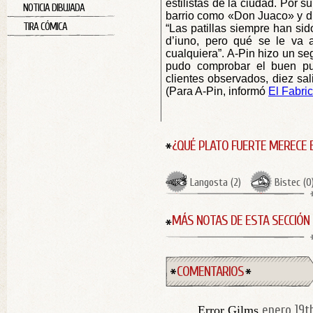
estilistas de la ciudad. Por s
NOTICIA DIBUJADA
barrio como «Don Juaco» y du
TIRA CÓMICA
“Las patillas siempre han sid
d’iuno, pero qué se le va a
cualquiera”. A-Pin hizo un se
pudo comprobar el buen pu
clientes observados, diez sal
(Para A-Pin, informó
El Fabri
¿QUÉ PLATO FUERTE MERECE 
Langosta
(
2
)
Bistec
(
0
MÁS NOTAS DE ESTA SECCIÓN
COMENTARIOS
enero 19th
Error Gilms