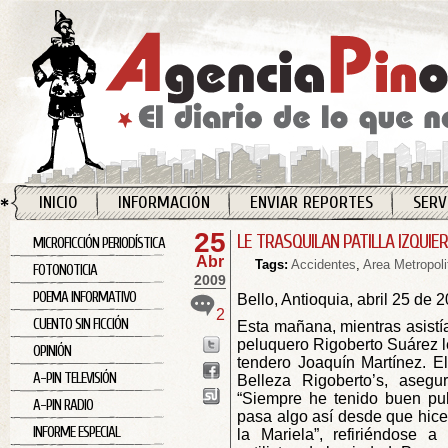
INICIO
INFORMACIÓN
ENVIAR REPORTES
SERV
25
LE TRASQUILAN PATILLA IZQUIE
MICROFICCIÓN PERIODÍSTICA
Abr
Tags:
Accidentes
,
Area Metropoli
FOTONOTICIA
2009
POEMA INFORMATIVO
Bello, Antioquia, abril 25 de 
2
CUENTO SIN FICCIÓN
Esta mañana, mientras asistía
peluquero Rigoberto Suárez le 
OPINIÓN
tendero Joaquín Martínez. El
A-PIN TELEVISIÓN
Belleza Rigoberto’s, asegu
“Siempre he tenido buen pu
A-PIN RADIO
pasa algo así desde que hice 
INFORME ESPECIAL
la Mariela”, refiriéndose 