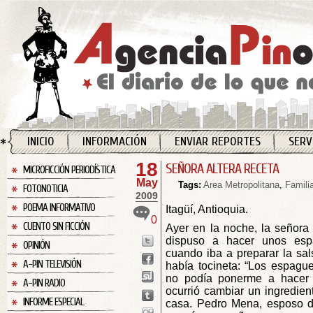
INICIO
INFORMACIÓN
ENVIAR REPORTES
SERV
18
SEÑORA ALTERA RECETA
MICROFICCIÓN PERIODÍSTICA
May
Tags:
Area Metropolitana
,
Famili
FOTONOTICIA
2009
POEMA INFORMATIVO
Itagüí, Antioquia.
0
CUENTO SIN FICCIÓN
Ayer en la noche, la señora
dispuso a hacer unos espa
OPINIÓN
cuando iba a preparar la sa
A-PIN TELEVISIÓN
había tocineta: “Los espagu
no podía ponerme a hacer 
A-PIN RADIO
ocurrió cambiar un ingredient
INFORME ESPECIAL
casa. Pedro Mena, esposo d