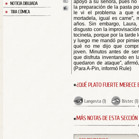
apoyó a su señora, pues no 
NOTICIA DIBUJADA
la preparación de la pasta por
TIRA CÓMICA
le vi el problema a que e
mortadela, igual es carne”, 
años. Sin embargo, Laura, 
disgusto con la improvisació
tocineta, porque por la tarde 
y luego me mandó por pimi
qué no me dijo que comprar
joven. Minutos antes de se
que disfruta inventando en l
quedaron de ataque”, afirmó,
(Para A-Pin, informó Rule)
¿QUÉ PLATO FUERTE MERECE 
Langosta
(
1
)
Bistec
(
1
)
MÁS NOTAS DE ESTA SECCIÓN