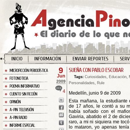
INICIO
INFORMACIÓN
ENVIAR REPORTES
SERV
9
SUEÑA CON PABLO ESCOBAR
MICROFICCIÓN PERIODÍSTICA
Jun
Tags:
Curiosidades
,
Educación
,
FOTONOTICIA
2009
Personalidades
,
Rule
POEMA INFORMATIVO
4
Medellín, junio 9 de 2009
CUENTO SIN FICCIÓN
Esta mañana, la estudiante 
OPINIÓN
de 17 años, le contó a su 
A-PIN TELEVISIÓN
había soñado con el mafio
Gaviria, abatido el 2 de dic
A-PIN RADIO
raro, a mi ni siquiera me toc
INFORME ESPECIAL
lo mataron, yo apenas tenía