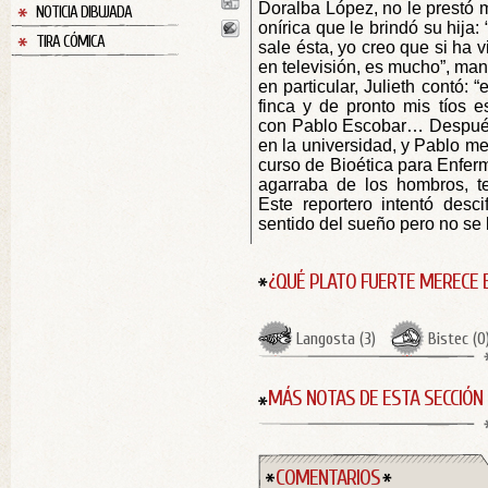
Doralba López, no le prestó 
NOTICIA DIBUJADA
onírica que le brindó su hija
TIRA CÓMICA
sale ésta, yo creo que si ha 
en televisión, es mucho”, man
en particular, Julieth contó:
finca y de pronto mis tíos 
con Pablo Escobar… Después 
en la universidad, y Pablo m
curso de Bioética para Enfer
agarraba de los hombros, te
Este reportero intentó desci
sentido del sueño pero no se 
¿QUÉ PLATO FUERTE MERECE 
Langosta
(
3
)
Bistec
(
0
MÁS NOTAS DE ESTA SECCIÓN
COMENTARIOS