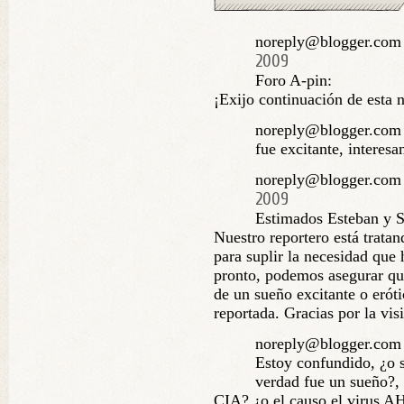
noreply@blogger.com 
2009
Foro A-pin:
¡Exijo continuación de esta n
noreply@blogger.com 
fue excitante, interesa
noreply@blogger.com 
2009
Estimados Esteban y S
Nuestro reportero está trata
para suplir la necesidad que
pronto, podemos asegurar que
de un sueño excitante o erót
reportada. Gracias por la visi
noreply@blogger.com 
Estoy confundido, ¿o 
verdad fue un sueño?, 
CIA? ¿o el causo el virus 