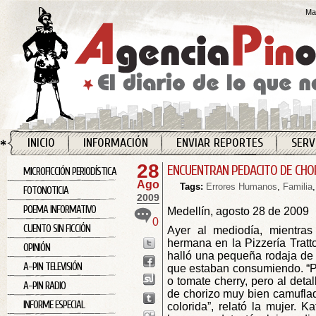
Map
INICIO
INFORMACIÓN
ENVIAR REPORTES
SERV
28
ENCUENTRAN PEDACITO DE CHOR
MICROFICCIÓN PERIODÍSTICA
Ago
Tags:
Errores Humanos
,
Familia
FOTONOTICIA
2009
POEMA INFORMATIVO
Medellín, agosto 28 de 2009
0
CUENTO SIN FICCIÓN
Ayer al mediodía, mientra
hermana en la Pizzería Tratt
OPINIÓN
halló una pequeña rodaja de 
A-PIN TELEVISIÓN
que estaban consumiendo. “P
o tomate cherry, pero al deta
A-PIN RADIO
de chorizo muy bien camuflad
INFORME ESPECIAL
colorida”, relató la mujer. 