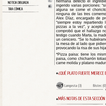
hermana detectó el ingredie
NOTICIA DIBUJADA
ingerido varias porciones: “s
TIRA CÓMICA
alguna se come el choricit
ninguna de las tres comemos
Alex Díaz, encargado de pre
“siempre estoy repartiendo 
pizzas a la vez”, y aceptó q
comprobó que el hallazgo no
testigo cuando Marta, la madre
un cenicero. “Se lo hubiéra
la mesa de al lado que pidier
provocando la risa de sus hija
*Pizza paisa: tiene los mis
paisa, como chicharrón totiao
carne molida y platano maduro
¿QUÉ PLATO FUERTE MERECE 
Langosta
(
3
)
Bistec
(
0
MÁS NOTAS DE ESTA SECCIÓN