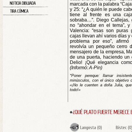
NOTICIA DIBUJADA
marcada con la palabra “Caja
y 25: “¿A quién le puede cab
TIRA CÓMICA
tiene al frente es una ca
sobraba…”. Diego Callejas, ge
no “ahondar en el tema”, y
Valencia: “esas son puras 
cajas llevan ahí varios días 
problema por eso”, afirmó 
revolvía un pequeño cerro d
mensajero de la empresa, Ma
de una puerta, haciendo un e
Delio! ¡Qué elegancia como
(Informó: A-Pin)
*Poner pereque: llamar insisten
minúsculos, con el único objetivo 
«¡No le cuenten a doña Julia, que
todo!»
¿QUÉ PLATO FUERTE MERECE 
Langosta
(
0
)
Bistec
(
0