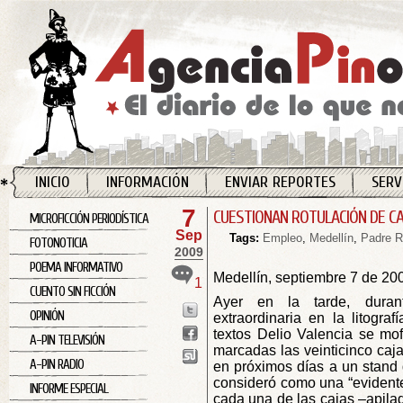
INICIO
INFORMACIÓN
ENVIAR REPORTES
SERV
7
CUESTIONAN ROTULACIÓN DE C
MICROFICCIÓN PERIODÍSTICA
Sep
Tags:
Empleo
,
Medellín
,
Padre R
FOTONOTICIA
2009
POEMA INFORMATIVO
Medellín, septiembre 7 de 20
1
CUENTO SIN FICCIÓN
Ayer en la tarde, duran
OPINIÓN
extraordinaria en la litograf
textos Delio Valencia se mo
A-PIN TELEVISIÓN
marcadas las veinticinco caj
A-PIN RADIO
en próximos días a un stand
consideró como una “evident
INFORME ESPECIAL
cada una de las cajas –apilad