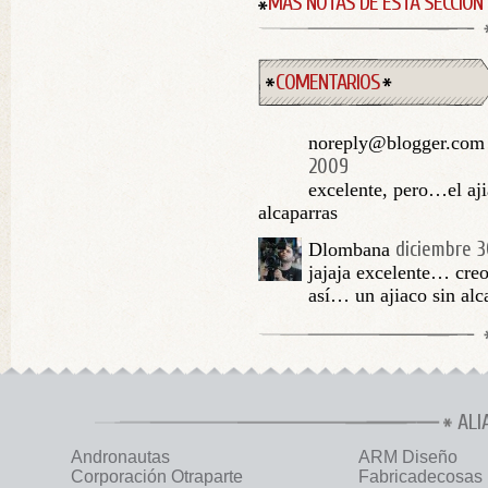
MÁS NOTAS DE ESTA SECCIÓN
COMENTARIOS
noreply@blogger.com 
2009
excelente, pero…el aji
alcaparras
diciembre 3
Dlombana
jajaja excelente… cre
así… un ajiaco sin alc
ALI
Andronautas
ARM Diseño
Corporación Otraparte
Fabricadecosas