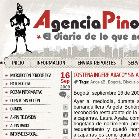
INICIO
INFORMACIÓN
ENVIAR REPORTES
SERV
16
COSTEÑA INGIERE AJIACO* SIN 
MICROFICCIÓN PERIODÍSTICA
Sep
Tags:
AngelaB
,
Bogotá
,
Discusi
FOTONOTICIA
2009
POEMA INFORMATIVO
Bogotá, septiembre 16 de 20
2
CUENTO SIN FICCIÓN
Ayer al mediodía, durante s
barranquillera Ángela Bohór
OPINIÓN
reconocido restaurante de la
A-PIN TELEVISIÓN
alcaparras. Laura Ayala, co
bogotana de nacimiento, pre
A-PIN RADIO
requerimiento y quedó horr
INFORME ESPECIAL
alcaparras es como quitarle 