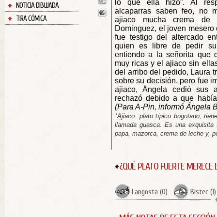
lo que ella hizo”. Al res
NOTICIA DIBUJADA
alcaparras saben feo, no m
TIRA CÓMICA
ajiaco mucha crema de l
Dominguez, el joven mesero 
fue testigo del altercado e
quien es libre de pedir s
entiendo a la señorita que 
muy ricas y el ajiaco sin ell
del arribo del pedido, Laura 
sobre su decisión, pero fue im
ajiaco, Ángela cedió sus a
rechazó debido a que había
(Para A-Pin, informó Ángela B
*Ajiaco: plato típico bogotano, tie
llamada guasca. Es una exquisita 
papa, mazorca, crema de leche y, po
¿QUÉ PLATO FUERTE MERECE 
Langosta
(
0
)
Bistec
(
1
)