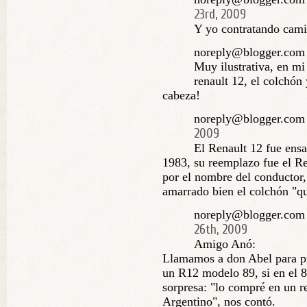
23rd, 2009
Y yo contratando ca
noreply@blogger.com
Muy ilustrativa, en mi
renault 12, el colchón
cabeza!
noreply@blogger.com
2009
El Renault 12 fue ens
1983, su reemplazo fue el Re
por el nombre del conductor,
amarrado bien el colchón "q
noreply@blogger.com 
26th, 2009
Amigo Anó:
Llamamos a don Abel para pr
un R12 modelo 89, si en el 8
sorpresa: "lo compré en un r
Argentino", nos contó.