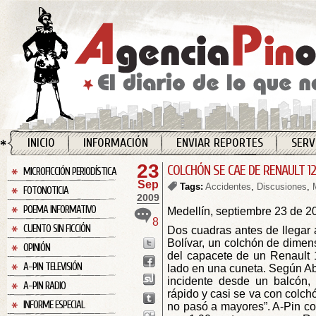
INICIO
INFORMACIÓN
ENVIAR REPORTES
SERV
23
COLCHÓN SE CAE DE RENAULT 12
MICROFICCIÓN PERIODÍSTICA
Sep
Tags:
Accidentes
,
Discusiones
,
FOTONOTICIA
2009
POEMA INFORMATIVO
Medellín, septiembre 23 de 2
8
CUENTO SIN FICCIÓN
Dos cuadras antes de llegar 
Bolívar, un colchón de dime
OPINIÓN
del capacete de un Renault
A-PIN TELEVISIÓN
lado en una cuneta. Según Abe
incidente desde un balcón, 
A-PIN RADIO
rápido y casi se va con colchó
INFORME ESPECIAL
no pasó a mayores”. A-Pin c