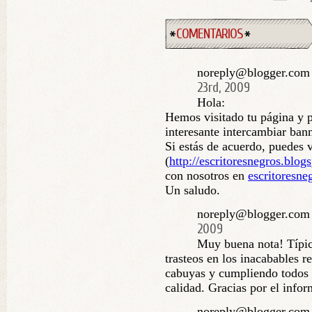
COMENTARIOS
noreply@blogger.com (
23rd, 2009
Hola:
Hemos visitado tu página y 
interesante intercambiar bann
Si estás de acuerdo, puedes 
(
http://escritoresnegros.blog
con nosotros en
escritoresn
Un saludo.
noreply@blogger.com
2009
Muy buena nota! Típica
trasteos en los inacabables r
cabuyas y cumpliendo todos 
calidad. Gracias por el infor
noreply@blogger.com (c