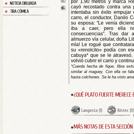
por 1.90 metros y marca Res
NOTICIA DIBUJADA
cayó recostado contra una p
TIRA CÓMICA
intentaba sin éxito empujar 
carro, el conductor, Danilo C
su esposa: “Le venía dicien
iba a caer, pero ella n
consecuencias”. Tras dar a
almuerzo vía celular, doña Lib
mía! Le rogué que contratara
su «renolcito» podía con es
cabuya* que se le atravesó. ¡
volvió cubrir el carro y conti
*Cuerda hecha de fique, fibra ex
similar al maguey. Con ella se fa
hasta colchones. Se le ha visto am
¿QUÉ PLATO FUERTE MERECE 
Langosta
(
1
)
Bistec
(
0
MÁS NOTAS DE ESTA SECCIÓN