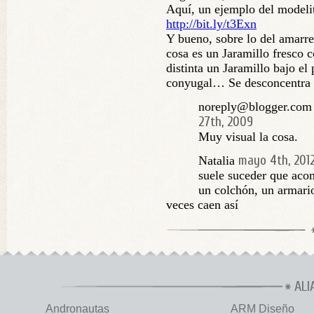
Aquí, un ejemplo del modeli
http://bit.ly/t3Exn
Y bueno, sobre lo del amarre
cosa es un Jaramillo fresco 
distinta un Jaramillo bajo el 
conyugal… Se desconcentra 
noreply@blogger.com 
27th, 2009
Muy visual la cosa.
mayo 4th, 201
Natalia
suele suceder que acom
un colchón, un armari
veces caen así
ALI
Andronautas
ARM Diseño