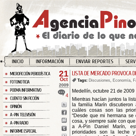
INICIO
INFORMACIÓN
ENVIAR REPORTES
SERV
21
LISTA DE MERCADO PROVOCA DI
MICROFICCIÓN PERIODÍSTICA
Oct
Tags:
Discusiones
,
Economía
,
F
FOTONOTICIA
2009
POEMA INFORMATIVO
Medellín, octubre 21 de 2009
4
CUENTO SIN FICCIÓN
Mientras hacían juntos la li
la familia Marín discutieron
OPINIÓN
cuáles cosas son las priori
A-PIN TELEVISIÓN
“Desde que mi hermana se q
cosa, y siempre sale con que 
A-PIN RADIO
a A-Pin Daniel Marín, es
INFORME ESPECIAL
prioridades son la leche y