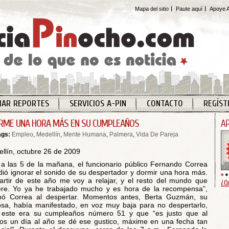
Mapa del sitio
Paute aquí
Apoye A
IAR REPORTES
SERVICIOS A-PIN
CONTACTO
REGÍST
RME UNA HORA MÁS EN SU CUMPLEAÑOS
ags:
Empleo
,
Medellín
,
Mente Humana
,
Palmera
,
Vida De Pareja
llín, octubre 26 de 2009
a las 5 de la mañana, el funcionario público Fernando Correa
dió ignorar el sonido de su despertador y dormir una hora más.
artir de este año me voy a relajar, y el resto del mundo que
¿Q
re. Yo ya he trabajado mucho y es hora de la recompensa”,
mó Correa al despertar. Momentos antes, Berta Guzmán, su
sa, había manifestado, en voz muy baja para no despertarlo,
 este era su cumpleaños número 51 y que “es justo que al
s un día al año se dé ese gustico, máxime en una fecha tan