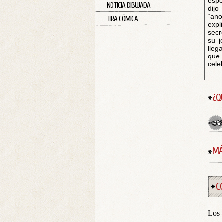
espe
NOTICIA DIBUJADA
dijo
“ano
TIRA CÓMICA
expl
secr
su j
lleg
que 
cele
¿Q
MÁ
C
Los 