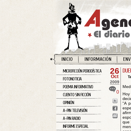
INICIO
INFORMACIÓN
ENV
26
DUE
MICROFICCIÓN PERIODÍSTICA
Oct
T
FOTONOTICIA
2009
Mede
POEMA INFORMATIVO
0
Hoy 
CUENTO SIN FICCIÓN
deci
OPINIÓN
“A p
espe
A-PIN TELEVISIÓN
afir
espo
A-PIN RADIO
que
INFORME ESPECIAL
meno