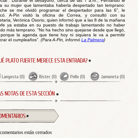
cial”. Durante el desayuno, cerca de las 7 a.m., Fernando le
 a su mujer que lamentaba haberla despertado tan temprano:
che se me olvidó programar el despertador para las 6”, le
icó. A-Pin visitó la oficina de Correa, y consultó con su
etaria, Verónica Osorio, quien informó que a las 8 de la mañana
efe ya estaba en su puesto de trabajo lamentando no haber
ado más temprano. “No ha hecho sino quejarse desde que llegó,
porque la agenda que tiene hoy ni siquiera le va a permitir
brar el cumpleaños”.
(Para A-Pin, informó
La Palmera
)
UÉ PLATO FUERTE MERECE ESTA ENTRADA?
Langosta
(
0
)
Bistec
(
0
)
Pollo
(
0
)
Jamoneta
(
0
)
S NOTAS DE ESTA SECCIÓN
OMENTARIOS
comentarios están cerrados