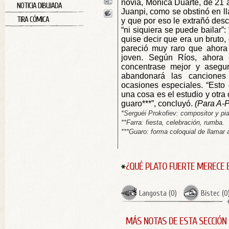
novia, Mónica Duarte, de 21 a
NOTICIA DIBUJADA
Juanpi, como se obstinó en ll
TIRA CÓMICA
y que por eso le extrañó des
“ni siquiera se puede bailar”:
quise decir que era un bruto,
pareció muy raro que ahora 
joven. Según Ríos, ahora 
concentrase mejor y asegu
abandonará las canciones
ocasiones especiales. “Esto 
una cosa es el estudio y otra 
guaro***”, concluyó.
(Para A-P
*Serguéi Prokofiev: compositor y pia
**Farra: fiesta, celebración, rumba.
***Guaro: forma coloquial de llamar 
¿QUÉ PLATO FUERTE MERECE 
Langosta
(
0
)
Bistec
(
0
MÁS NOTAS DE ESTA SECCIÓN