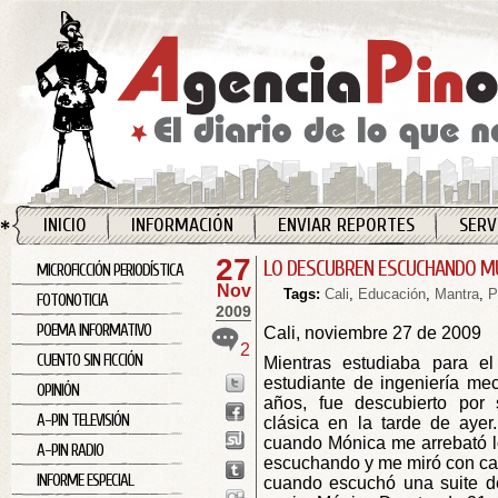
INICIO
INFORMACIÓN
ENVIAR REPORTES
SERV
27
LO DESCUBREN ESCUCHANDO MÚ
MICROFICCIÓN PERIODÍSTICA
Nov
Tags:
Cali
,
Educación
,
Mantra
,
P
FOTONOTICIA
2009
POEMA INFORMATIVO
Cali, noviembre 27 de 2009
2
CUENTO SIN FICCIÓN
Mientras estudiaba para el 
estudiante de ingeniería me
OPINIÓN
años, fue descubierto por
A-PIN TELEVISIÓN
clásica en la tarde de ayer
cuando Mónica me arrebató l
A-PIN RADIO
escuchando y me miró con ca
INFORME ESPECIAL
cuando escuchó una suite de