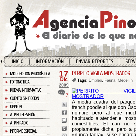
INICIO
INFORMACIÓN
ENVIAR REPORTES
SERV
17
PERRITO VIGILA MOSTRADOR
MICROFICCIÓN PERIODÍSTICA
Dic
Tags:
Empleo
,
Fauna
,
Medellín
FOTONOTICIA
2009
POEMA INFORMATIVO
7
CUENTO SIN FICCIÓN
A media cuadra del parque
OPINIÓN
french poodle al que don Ósc
nombre pero al que muc
A-PIN TELEVISIÓN
habituado a atender el most
A-PIN RADIO
comestibles. El can no s
propiamente dicha, pero a
INFORME ESPECIAL
«nunca ladra», sí se encarga