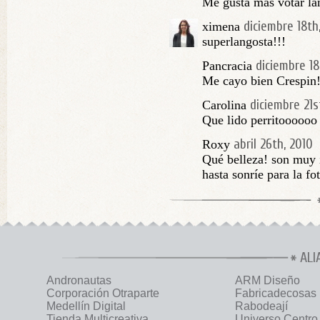
Me gusta mas votar lan
diciembre 18th
ximena
superlangosta!!!
diciembre 18
Pancracia
Me cayo bien Crespin
diciembre 21s
Carolina
Que lido perritoooooo
abril 26th, 2010
Roxy
Qué belleza! son muy i
hasta sonríe para la fo
ALI
Andronautas
ARM Diseño
Corporación Otraparte
Fabricadecosas
Medellín Digital
Rabodeají
Tienda Multicreativa
Universo Centro