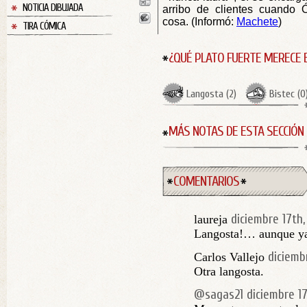
NOTICIA DIBUJADA
arribo de clientes cuando Ó
cosa. (Informó:
Machete
)
TIRA CÓMICA
¿QUÉ PLATO FUERTE MERECE 
Langosta
(
2
)
Bistec
(
0
MÁS NOTAS DE ESTA SECCIÓN
COMENTARIOS
diciembre 17th
laureja
Langosta!… aunque ya 
diciemb
Carlos Vallejo
Otra langosta.
@sagas21
diciembre 1