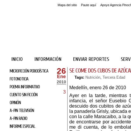
Mapa del sitio
Paute aquí
Apoye Agencia Pinoc
INICIO
INFORMACIÓN
ENVIAR REPORTES
SERV
26
SE COME DOS CUBOS DE AZÚCA
MICROFICCIÓN PERIODÍSTICA
Ene
Tags:
Nutrición
,
Tercera Edad
FOTONOTICIA
2010
POEMA INFORMATIVO
Medellín, enero 26 de 2010
3
CUENTO SIN FICCIÓN
Ayer en la tarde, mientras
infancia, el señor Eusebio G
OPINIÓN
descuido dos cubitos de azúc
A-PIN TELEVISIÓN
la panadería Grisly, ubicada e
con la calle Maracaibo, a la 
A-PIN RADIO
de encontrarse por accident
INFORME ESPECIAL
me di cuenta, de lo embola