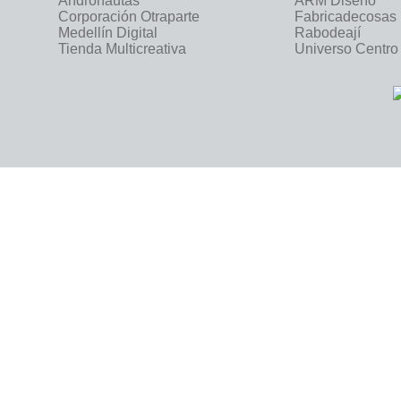
Andronautas
ARM Diseño
Corporación Otraparte
Fabricadecosas
Medellín Digital
Rabodeají
Tienda Multicreativa
Universo Centro