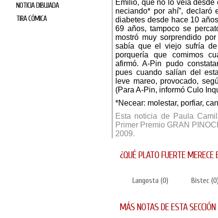
Emilio, que no lo veía desde
NOTICIA DIBUJADA
neciando* por ahí”, declaró 
TIRA CÓMICA
diabetes desde hace 10 años
69 años, tampoco se percató
mostró muy sorprendido por 
sabía que el viejo sufría d
porquería que comimos cu
afirmó. A-Pin pudo constata
pues cuando salían del esta
leve mareo, provocado, segú
(Para A-Pin, informó Culo Inq
*Necear: molestar, porfiar, ca
Esta noticia de Paula Camil
Primer Premio GRAN PINOCHO 
2009.
¿QUÉ PLATO FUERTE MERECE 
Langosta
(
0
)
Bistec
(
0
MÁS NOTAS DE ESTA SECCIÓN