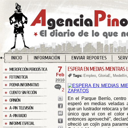
INICIO
INFORMACIÓN
ENVIAR REPORTES
SERV
7
ESPERA EN MEDIAS MIENTRAS 
MICROFICCIÓN PERIODÍSTICA
Feb
Tags:
Empleo
,
GloriaE
,
Medellín
FOTONOTICIA
2010
POEMA INFORMATIVO
2
CUENTO SIN FICCIÓN
En el Parque Berrío, centro
OPINIÓN
esperó en medias veladas a
A-PIN TELEVISIÓN
que un lustrador retocara y br
único que vi con el color 
A-PIN RADIO
entonces aproveché”, declaró
INFORME ESPECIAL
ofreció un cojín para pararme