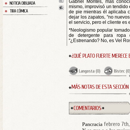
Gabriel Montes, más conoci
NOTICIA DIBUJADA
mismo, improvisó un tendido 
TIRA CÓMICA
de pie mientras él aplicaba 
dejar los zapatos, “no nuevos,
el servicio, pero el cliente es
*Neologismo popular tomado 
de detergente para ropa 
“¿Estrenando? No, es Vel Ros
¿QUÉ PLATO FUERTE MERECE 
Langosta
(
0
)
Bistec
(
0
MÁS NOTAS DE ESTA SECCIÓN
COMENTARIOS
febrero 7th,
Pancracia