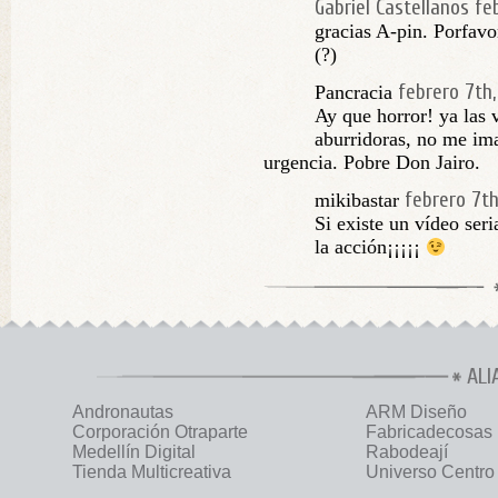
Gabriel Castellanos
fe
gracias A-pin. Porfav
(?)
febrero 7th,
Pancracia
Ay que horror! ya las 
aburridoras, no me im
urgencia. Pobre Don Jairo.
febrero 7th
mikibastar
Si existe un vídeo ser
la acción¡¡¡¡¡
ALI
Andronautas
ARM Diseño
Corporación Otraparte
Fabricadecosas
Medellín Digital
Rabodeají
Tienda Multicreativa
Universo Centro