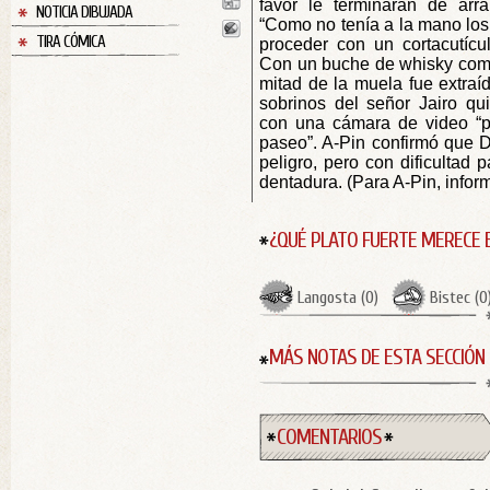
favor le terminaran de arr
NOTICIA DIBUJADA
“Como no tenía a la mano los 
TIRA CÓMICA
proceder con un cortacutícu
Con un buche de whisky como 
mitad de la muela fue extraíd
sobrinos del señor Jairo q
con una cámara de video “pa
paseo”. A-Pin confirmó que D
peligro, pero con dificultad 
dentadura. (Para A-Pin, infor
¿QUÉ PLATO FUERTE MERECE 
Langosta
(
0
)
Bistec
(
0
MÁS NOTAS DE ESTA SECCIÓN
COMENTARIOS