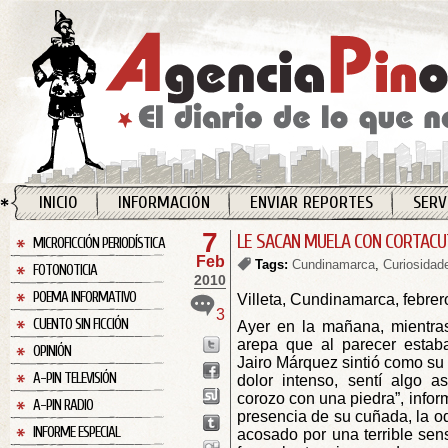
INICIO
INFORMACIÓN
ENVIAR REPORTES
SERV
7
LE SACAN MUELA CON CORTACU
MICROFICCIÓN PERIODÍSTICA
Feb
Tags:
Cundinamarca
,
Curiosidad
FOTONOTICIA
2010
POEMA INFORMATIVO
Villeta, Cundinamarca, febrer
3
CUENTO SIN FICCIÓN
Ayer en la mañana, mientra
arepa que al parecer estab
OPINIÓN
Jairo Márquez sintió como su 
A-PIN TELEVISIÓN
dolor intenso, sentí algo 
corozo con una piedra”, infor
A-PIN RADIO
presencia de su cuñada, la o
INFORME ESPECIAL
acosado por una terrible sen