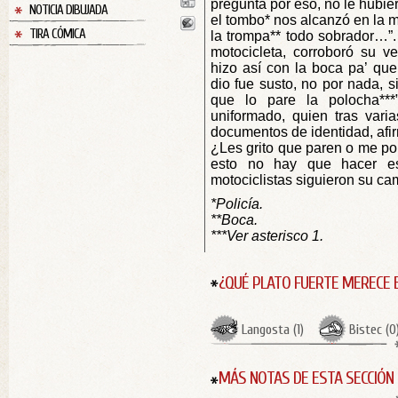
pregunta por eso, no le hubie
NOTICIA DIBUJADA
el tombo* nos alcanzó en la m
TIRA CÓMICA
la trompa** todo sobrador…”.
motocicleta, corroboró su v
hizo así con la boca pa’ que
dio fue susto, no por nada, 
que lo pare la polocha***
uniformado, quien tras varia
documentos de identidad, afi
¿Les grito que paren o me pon
esto no hay que hacer escá
motociclistas siguieron su cam
*Policía.
**Boca.
***Ver asterisco 1.
¿QUÉ PLATO FUERTE MERECE 
Langosta
(
1
)
Bistec
(
0
MÁS NOTAS DE ESTA SECCIÓN