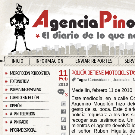
INICIO
INFORMACIÓN
ENVIAR REPORTES
SERV
11
POLICÍA DETIENE MOTOCICLISTA
MICROFICCIÓN PERIODÍSTICA
Feb
Tags:
Curiosidades
,
Judiciales
,
M
FOTONOTICIA
2010
POEMA INFORMATIVO
Medellín, febrero 11 de 2010
3
CUENTO SIN FICCIÓN
Este mediodía, en la calle Co
Argemiro Mogollón hizo de
OPINIÓN
gesto de su boca. Este diari
A-PIN TELEVISIÓN
policía requisara a los dos s
recoger sus testimonios. Un 
A-PIN RADIO
mientras el agente devolvía 
INFORME ESPECIAL
el señor Rubén Higuita de