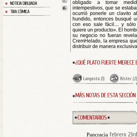
obligado a tomar medid
NOTICIA DIBUJADA
intempestivos, que se estaba
TIRA CÓMICA
ocurrió ponerle un clavito 
hundido, entonces busqué un
con eso sale fácil… y sólo
quiere un producto». El hombr
su negocio no fueran revela
CremHelado, la empresa que 
distribuir de manera exclusiva
¿QUÉ PLATO FUERTE MERECE 
Langosta
(
1
)
Bistec
(
2
MÁS NOTAS DE ESTA SECCIÓN
COMENTARIOS
febrero 23rd
Pancracia