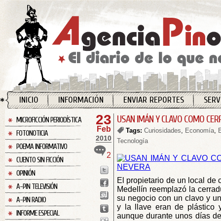
INICIO
INFORMACIÓN
ENVIAR REPORTES
SERV
23
USAN IMÁN Y CLAVO COMO CER
MICROFICCIÓN PERIODÍSTICA
Feb
Tags:
Curiosidades
,
Economía
,
FOTONOTICIA
2010
Tecnología
POEMA INFORMATIVO
2
CUENTO SIN FICCIÓN
OPINIÓN
El propietario de un local de
A-PIN TELEVISIÓN
Medellín reemplazó la cerrad
su negocio con un clavo y un
A-PIN RADIO
y la llave eran de plástico 
INFORME ESPECIAL
aunque durante unos días dej