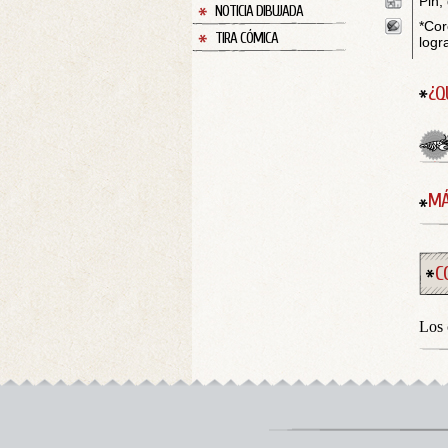
Pin,
NOTICIA DIBUJADA
*Cor
TIRA CÓMICA
logr
¿Q
MÁ
C
Los 