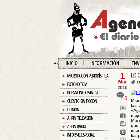
INICIO
INFORMACIÓN
ENV
1
LO 
MICROFICCIÓN PERIODÍSTICA
Mar
T
FOTONOTICIA
2010
POEMA INFORMATIVO
0
Mien
CUENTO SIN FICCIÓN
las 
OPINIÓN
«Aga
muje
A-PIN TELEVISIÓN
Marí
que 
A-PIN RADIO
inte
INFORME ESPECIAL
los 