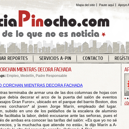
Mapa del sitio
Paute aquí
Apoye A
IAR REPORTES
SERVICIOS A-PIN
CONTACTO
REGÍST
CORCHAN MIENTRAS DECORA FACHADA
ags:
Empleo
,
Medellín
,
Padre Responsable
tras terminaba de armar una de las dos columnas de hojas con
que debía decorar el arco de la puerta del salón de eventos
sajos Gran Furor», ubicado en el parque del barrio Boston, dos
¿Q
res corcharon* al joven Jorge Marín, empleado del lugar.
n, subido en uno de los peldaños de la escalera de aluminio
le facilitaba la labor, debió excusarse ante las señoras, pues el
rés de ambas era conocer las tarifas del salón: «Es que yo no sé
precios, y la muchacha que atiende no está», le dijo Marín a A-