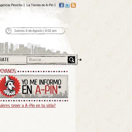
gencia Pinocho
La Tienda de A-Pin
Jueves 6 de Agosto | 8:02 am
RATE
uieres tener a A-Pin en tu sitio?