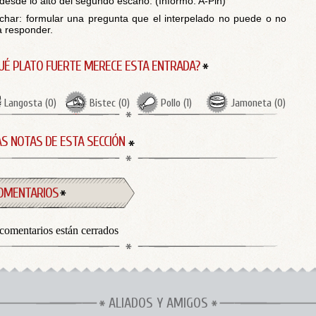
 desde lo alto del segundo escaño. (Informó: A-Pin)
char: formular una pregunta que el interpelado no puede o no
a responder.
UÉ PLATO FUERTE MERECE ESTA ENTRADA?
Langosta
(
0
)
Bistec
(
0
)
Pollo
(
1
)
Jamoneta
(
0
)
S NOTAS DE ESTA SECCIÓN
OMENTARIOS
comentarios están cerrados
ALIADOS Y AMIGOS