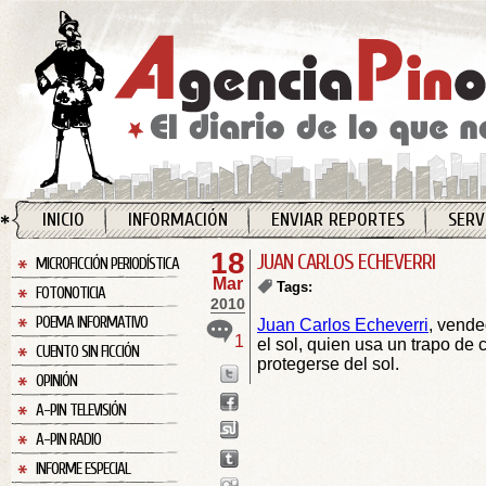
INICIO
INFORMACIÓN
ENVIAR REPORTES
SERV
18
JUAN CARLOS ECHEVERRI
MICROFICCIÓN PERIODÍSTICA
Mar
Tags:
FOTONOTICIA
2010
POEMA INFORMATIVO
Juan Carlos Echeverri
, vende
1
el sol, quien usa un trapo de
CUENTO SIN FICCIÓN
protegerse del sol.
OPINIÓN
A-PIN TELEVISIÓN
A-PIN RADIO
INFORME ESPECIAL