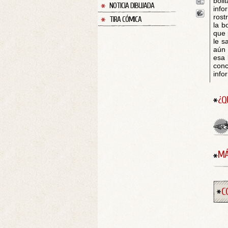
boli
NOTICIA DIBUJADA
info
rost
TIRA CÓMICA
la b
que 
le s
aún 
esa 
conc
info
¿Q
MÁ
C