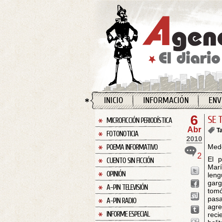
INICIO
INFORMACIÓN
ENV
6
SE 
MICROFICCIÓN PERIODÍSTICA
Abr
T
FOTONOTICIA
2010
Mede
POEMA INFORMATIVO
2
El p
CUENTO SIN FICCIÓN
Marí
OPINIÓN
leng
garg
A-PIN TELEVISIÓN
tom
pasa
A-PIN RADIO
agre
INFORME ESPECIAL
reci