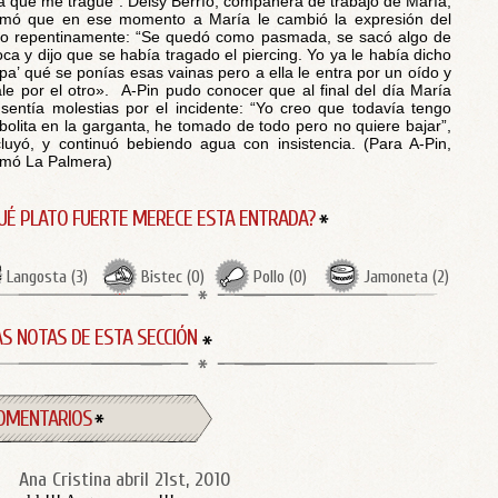
ta que me tragué”. Deisy Berrío, compañera de trabajo de María,
rmó que en ese momento a María le cambió la expresión del
ro repentinamente: “Se quedó como pasmada, se sacó algo de
oca y dijo que se había tragado el piercing. Yo ya le había dicho
pa’ qué se ponías esas vainas pero a ella le entra por un oído y
ale por el otro». A-Pin pudo conocer que al final del día María
sentía molestias por el incidente: “Yo creo que todavía tengo
bolita en la garganta, he tomado de todo pero no quiere bajar”,
luyó, y continuó bebiendo agua con insistencia. (Para A-Pin,
rmó La Palmera)
UÉ PLATO FUERTE MERECE ESTA ENTRADA?
Langosta
(
3
)
Bistec
(
0
)
Pollo
(
0
)
Jamoneta
(
2
)
S NOTAS DE ESTA SECCIÓN
OMENTARIOS
Ana Cristina
abril 21st, 2010