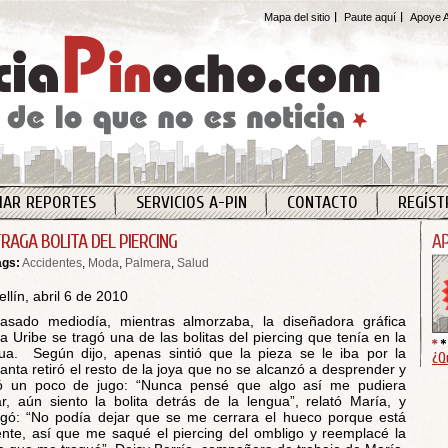
Mapa del sitio
Paute aquí
Apoye A
IAR REPORTES
SERVICIOS A-PIN
CONTACTO
REGÍST
TRAGA BOLITA DEL PIERCING
ags:
Accidentes
,
Moda
,
Palmera
,
Salud
llín, abril 6 de 2010
asado mediodía, mientras almorzaba, la diseñadora gráfica
a Uribe se tragó una de las bolitas del piercing que tenía en la
ua. Según dijo, apenas sintió que la pieza se le iba por la
¿Q
anta retiró el resto de la joya que no se alcanzó a desprender y
ó un poco de jugo: “Nunca pensé que algo así me pudiera
r, aún siento la bolita detrás de la lengua”, relató María, y
gó: “No podía dejar que se me cerrara el hueco porque está
ente, así que me saqué el piercing del ombligo y reemplacé la