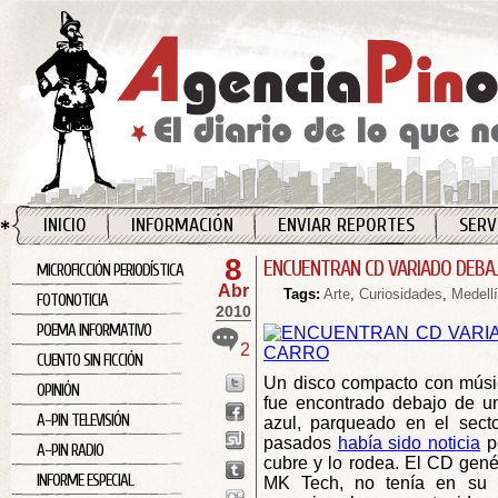
INICIO
INFORMACIÓN
ENVIAR REPORTES
SERV
8
ENCUENTRAN CD VARIADO DEBA
MICROFICCIÓN PERIODÍSTICA
Abr
Tags:
Arte
,
Curiosidades
,
Medell
FOTONOTICIA
2010
POEMA INFORMATIVO
2
CUENTO SIN FICCIÓN
Un disco compacto con músic
OPINIÓN
fue encontrado debajo de un
A-PIN TELEVISIÓN
azul, parqueado en el sect
pasados
había sido noticia
po
A-PIN RADIO
cubre y lo rodea. El CD gené
INFORME ESPECIAL
MK Tech, no tenía en su su