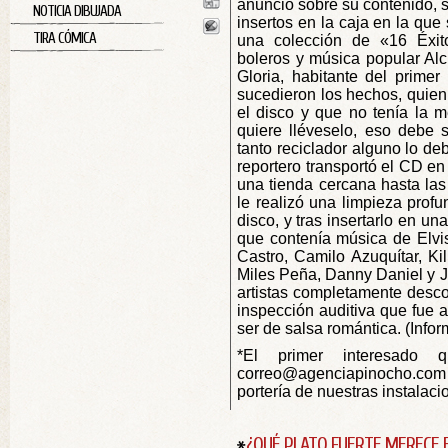
anuncio sobre su contenido, s
NOTICIA DIBUJADA
insertos en la caja en la que
TIRA CÓMICA
una colección de «16 Éxit
boleros y música popular Alc
Gloria, habitante del primer 
sucedieron los hechos, quien
el disco y que no tenía la m
quiere lléveselo, eso debe 
tanto reciclador alguno lo deb
reportero transportó el CD en
una tienda cercana hasta las 
le realizó una limpieza profu
disco, y tras insertarlo en u
que contenía música de Elvi
Castro, Camilo Azuquítar, Kil
Miles Peña, Danny Daniel y J
artistas completamente desco
inspección auditiva que fue 
ser de salsa romántica. (Infor
*El primer interesado
correo@agenciapinocho.com 
portería de nuestras instalaci
¿QUÉ PLATO FUERTE MERECE 