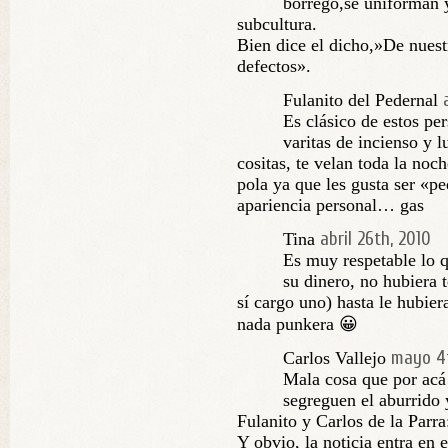
borrego,se uniforman 
subcultura.
Bien dice el dicho,»De nuest
defectos».
Fulanito del Pedernal
Es clásico de estos pe
varitas de incienso y l
cositas, te velan toda la no
pola ya que les gusta ser «p
apariencia personal… gas
abril 26th, 2010
Tina
Es muy respetable lo 
su dinero, no hubiera 
sí cargo uno) hasta le hubie
nada punkera 😀
mayo 4t
Carlos Vallejo
Mala cosa que por acá 
segreguen el aburrido 
Fulanito y Carlos de la Parra
Y obvio, la noticia entra en e