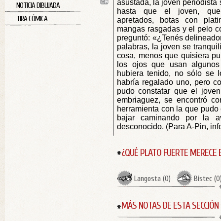
asustada, la joven periodist
NOTICIA DIBUJADA
hasta que el joven, que
TIRA CÓMICA
apretados, botas con plat
mangas rasgadas y el pelo c
preguntó: «¿Tenés delineador
palabras, la joven se tranqui
cosa, menos que quisiera pul
los ojos que usan algunos
hubiera tenido, no sólo se l
habría regalado uno, pero c
pudo constatar que el jove
embriaguez, se encontró con
herramienta con la que pudo c
bajar caminando por la 
desconocido. (Para A-Pin, in
¿QUÉ PLATO FUERTE MERECE 
Langosta
(
0
)
Bistec
(
0
MÁS NOTAS DE ESTA SECCIÓN