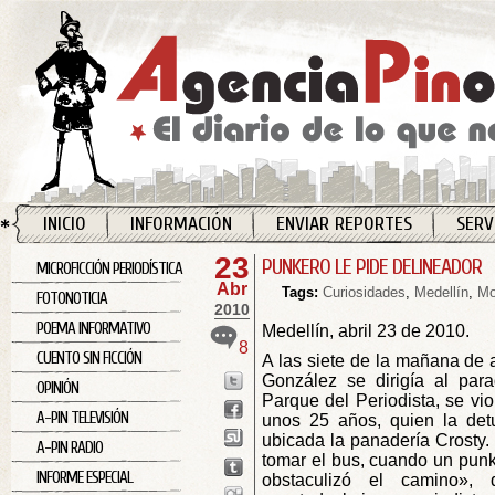
INICIO
INFORMACIÓN
ENVIAR REPORTES
SERV
23
PUNKERO LE PIDE DELINEADOR
MICROFICCIÓN PERIODÍSTICA
Abr
Tags:
Curiosidades
,
Medellín
,
Mo
FOTONOTICIA
2010
POEMA INFORMATIVO
Medellín, abril 23 de 2010.
8
CUENTO SIN FICCIÓN
A las siete de la mañana de 
González se dirigía al par
OPINIÓN
Parque del Periodista, se vi
A-PIN TELEVISIÓN
unos 25 años, quien la det
ubicada la panadería Crosty.
A-PIN RADIO
tomar el bus, cuando un punk
INFORME ESPECIAL
obstaculizó el camino»,