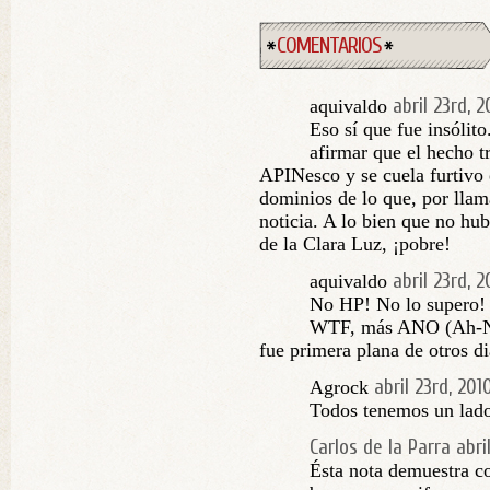
COMENTARIOS
abril 23rd, 2
aquivaldo
Eso sí que fue insólito
afirmar que el hecho 
APINesco y se cuela furtivo e
dominios de lo que, por llam
noticia. A lo bien que no hub
de la Clara Luz, ¡pobre!
abril 23rd, 2
aquivaldo
No HP! No lo supero! 
WTF, más ANO (Ah-No
fue primera plana de otros di
abril 23rd, 201
Agrock
Todos tenemos un lado
Carlos de la Parra
abri
Ésta nota demuestra c