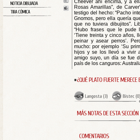
Cheever ahí encima, y a ell
NOTICIA DIBUJADA
Rosas Amarillas”, de Carver
TIRA CÓMICA
testigo del hecho: “Pacho int
Gnomos, pero ella quería que
que no tuviera dibujitos”. L
“Hubo frases que le pude l
‘Tiene treinta y cinco años, l
peinar y asear perros’. Per
mucho: por ejemplo ‘Su prim
hijos y se los llevó a vivir 
amigo suyo, un día se fue d
país de los canguros: Australia
¿QUÉ PLATO FUERTE MERECE 
Langosta
(
3
)
Bistec
(
0
MÁS NOTAS DE ESTA SECCIÓN
COMENTARIOS