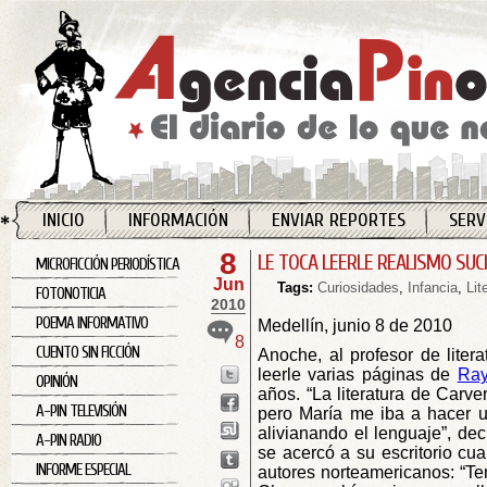
INICIO
INFORMACIÓN
ENVIAR REPORTES
SERV
8
LE TOCA LEERLE REALISMO SUCIO
MICROFICCIÓN PERIODÍSTICA
Jun
Tags:
Curiosidades
,
Infancia
,
Lit
FOTONOTICIA
2010
POEMA INFORMATIVO
Medellín, junio 8 de 2010
8
CUENTO SIN FICCIÓN
Anoche, al profesor de liter
leerle varias páginas de
Ray
OPINIÓN
años. “La literatura de Carver
A-PIN TELEVISIÓN
pero María me iba a hacer u
alivianando el lenguaje”, dec
A-PIN RADIO
se acercó a su escritorio cu
INFORME ESPECIAL
autores norteamericanos: “Te