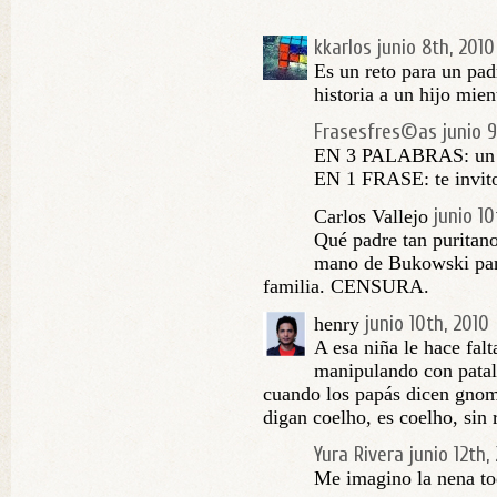
kkarlos
junio 8th, 2010
Es un reto para un pad
historia a un hijo mien
Frasesfres©as
junio 
EN 3 PALABRAS: un in
EN 1 FRASE: te invito
junio 10
Carlos Vallejo
Qué padre tan puritano
mano de Bukowski para
familia. CENSURA.
junio 10th, 2010
henry
A esa niña le hace fal
manipulando con patal
cuando los papás dicen gnom
digan coelho, es coelho, sin 
Yura Rivera
junio 12th,
Me imagino la nena tod