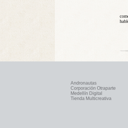
come
habl
Andronautas
Corporación Otraparte
Medellín Digital
Tienda Multicreativa