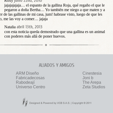
junio 22nd, 2010
Roxy
jajajajajaja… el espanto de la gallina Roja, qué regaño el que le
pegaron a doña Bertha… Yo también me niego a que maten y a
r de las gallinas de mi casa, jum! habrase visto, luego de que les
o, me las voy a comer… jajaja
abril 13th, 2013
Natalia
con esta noticia queda demostrado que una gallina es un animal
con poderes más allá de poner huevos.
ALIADOS Y AMIGOS
ARM Diseño
Cinestesia
Fabricadecosas
Joni b
Rabodeají
The Arepa
Universo Centro
Zeta Studios