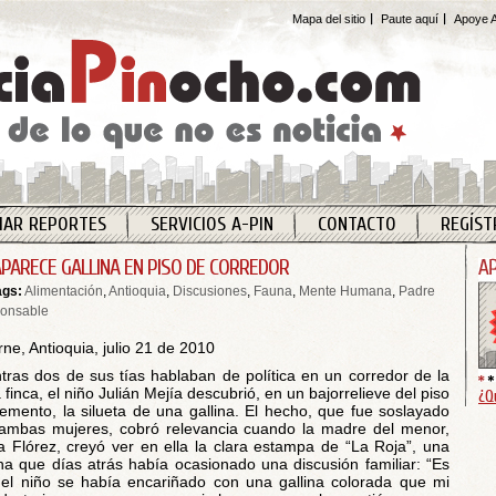
Mapa del sitio
Paute aquí
Apoye A
IAR REPORTES
SERVICIOS A-PIN
CONTACTO
REGÍST
APARECE GALLINA EN PISO DE CORREDOR
ags:
Alimentación
,
Antioquia
,
Discusiones
,
Fauna
,
Mente Humana
,
Padre
onsable
ne, Antioquia, julio 21 de 2010
tras dos de sus tías hablaban de política en un corredor de la
 finca, el niño Julián Mejía descubrió, en un bajorrelieve del piso
¿Q
emento, la silueta de una gallina. El hecho, que fue soslayado
ambas mujeres, cobró relevancia cuando la madre del menor,
a Flórez, creyó ver en ella la clara estampa de “La Roja”, una
ina que días atrás había ocasionado una discusión familiar: “Es
el niño se había encariñado con una gallina colorada que mi