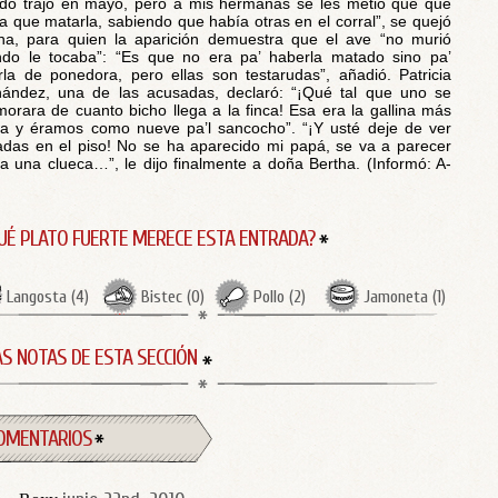
do trajo en mayo, pero a mis hermanas se les metió que que
a que matarla, sabiendo que había otras en el corral”, se quejó
ha, para quien la aparición demuestra que el ave “no murió
do le tocaba”: “Es que no era pa’ haberla matado sino pa’
rla de ponedora, pero ellas son testarudas”, añadió. Patricia
ández, una de las acusadas, declaró: “¡Qué tal que uno se
orara de cuanto bicho llega a la finca! Esa era la gallina más
a y éramos como nueve pa’l sancocho”. “¡Y usté deje de ver
das en el piso! No se ha aparecido mi papá, se va a parecer
a una clueca…”, le dijo finalmente a doña Bertha. (Informó: A-
UÉ PLATO FUERTE MERECE ESTA ENTRADA?
Langosta
(
4
)
Bistec
(
0
)
Pollo
(
2
)
Jamoneta
(
1
)
S NOTAS DE ESTA SECCIÓN
OMENTARIOS