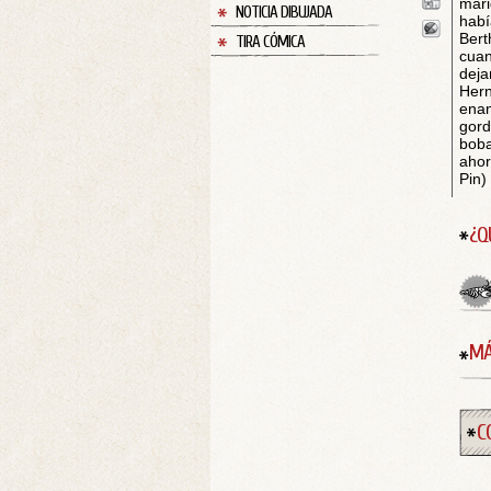
mari
NOTICIA DIBUJADA
habí
Bert
TIRA CÓMICA
cuan
deja
Hern
enam
gord
boba
ahor
Pin)
¿Q
MÁ
C