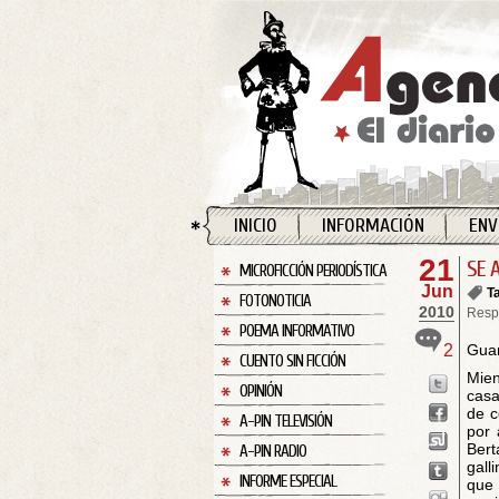
INICIO
INFORMACIÓN
ENV
21
SE 
MICROFICCIÓN PERIODÍSTICA
Jun
T
FOTONOTICIA
2010
Resp
POEMA INFORMATIVO
2
Guar
CUENTO SIN FICCIÓN
Mien
OPINIÓN
casa
de c
A-PIN TELEVISIÓN
por 
Bert
A-PIN RADIO
gall
INFORME ESPECIAL
que 