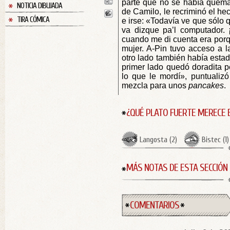
parte que no se había quemad
NOTICIA DIBUJADA
de Camilo, le recriminó el he
TIRA CÓMICA
e irse: «Todavía ve que sólo 
va dizque pa’l computador. ¡
cuando me di cuenta era porq
mujer. A-Pin tuvo acceso a 
otro lado también había esta
primer lado quedó doradita p
lo que le mordí», puntualiz
mezcla para unos
pancakes
.
¿QUÉ PLATO FUERTE MERECE 
Langosta
(
2
)
Bistec
(
1
)
MÁS NOTAS DE ESTA SECCIÓN
COMENTARIOS