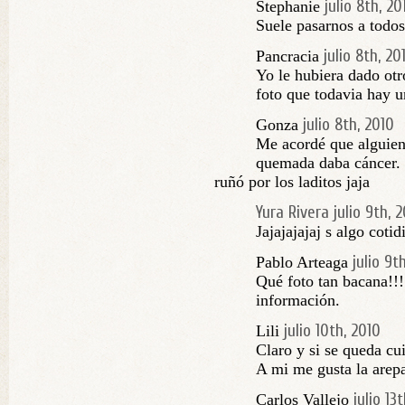
julio 8th, 20
Stephanie
Suele pasarnos a todos
julio 8th, 20
Pancracia
Yo le hubiera dado otr
foto que todavia hay u
julio 8th, 2010
Gonza
Me acordé que alguien
quemada daba cáncer. 
ruñó por los laditos jaja
Yura Rivera
julio 9th, 
Jajajajajaj s algo coti
julio 9t
Pablo Arteaga
Qué foto tan bacana!!!
información.
julio 10th, 2010
Lili
Claro y si se queda cu
A mi me gusta la arep
julio 13
Carlos Vallejo