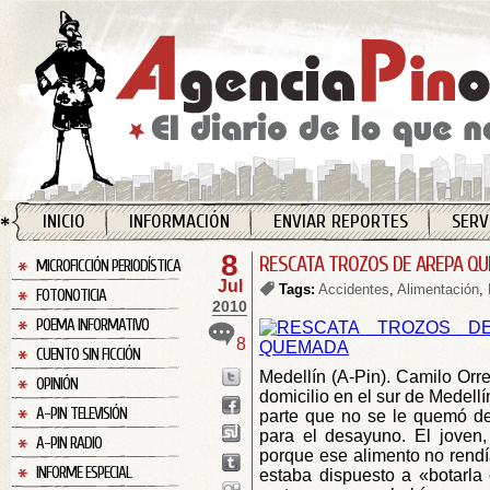
INICIO
INFORMACIÓN
ENVIAR REPORTES
SERV
8
RESCATA TROZOS DE AREPA Q
MICROFICCIÓN PERIODÍSTICA
Jul
Tags:
Accidentes
,
Alimentación
,
FOTONOTICIA
2010
POEMA INFORMATIVO
8
CUENTO SIN FICCIÓN
Medellín (A-Pin). Camilo Orre
OPINIÓN
domicilio en el sur de Medellí
A-PIN TELEVISIÓN
parte que no se le quemó de
para el desayuno. El joven
A-PIN RADIO
porque ese alimento no rendí
INFORME ESPECIAL
estaba dispuesto a «botarla