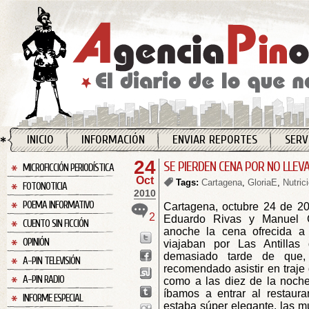
INICIO
INFORMACIÓN
ENVIAR REPORTES
SERV
24
SE PIERDEN CENA POR NO LLEV
MICROFICCIÓN PERIODÍSTICA
Oct
Tags:
Cartagena
,
GloriaE
,
Nutric
FOTONOTICIA
2010
POEMA INFORMATIVO
Cartagena, octubre 24 de 2
2
Eduardo Rivas y Manuel Ga
CUENTO SIN FICCIÓN
anoche la cena ofrecida a
OPINIÓN
viajaban por Las Antillas
demasiado tarde de que,
A-PIN TELEVISIÓN
recomendado asistir en traje
A-PIN RADIO
como a las diez de la noch
íbamos a entrar al restaur
INFORME ESPECIAL
estaba súper elegante, las m