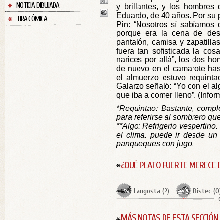
NOTICIA DIBUJADA
y brillantes, y los hombres 
Eduardo, de 40 años. Por su pa
TIRA CÓMICA
Pin: “Nosotros sí sabíamos 
porque era la cena de des
pantalón, camisa y zapatill
fuera tan sofisticada la cos
narices por allá”, los dos h
de nuevo en el camarote hast
el almuerzo estuvo requintao
Galarzo señaló: “Yo con el al
que iba a comer lleno”. (Infor
*Requintao: Bastante, compl
para referirse al sombrero que
**Algo: Refrigerio vespertin
el clima, puede ir desde un
panqueques con jugo.
¿QUÉ PLATO FUERTE MERECE 
Langosta
(
2
)
Bistec
(
0
MÁS NOTAS DE ESTA SECCIÓN