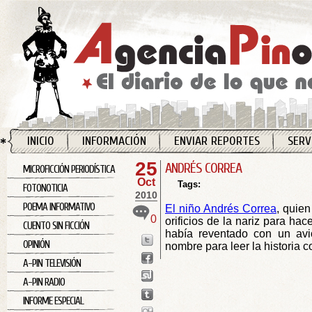
INICIO
INFORMACIÓN
ENVIAR REPORTES
SERV
25
ANDRÉS CORREA
MICROFICCIÓN PERIODÍSTICA
Oct
Tags:
FOTONOTICIA
2010
POEMA INFORMATIVO
El niño Andrés Correa
, quien
0
orificios de la nariz para hac
CUENTO SIN FICCIÓN
había reventado con un avi
OPINIÓN
nombre para leer la historia 
A-PIN TELEVISIÓN
A-PIN RADIO
INFORME ESPECIAL