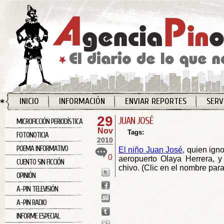
INICIO
INFORMACIÓN
ENVIAR REPORTES
SERV
29
JUAN JOSÉ
MICROFICCIÓN PERIODÍSTICA
Nov
Tags:
FOTONOTICIA
2010
POEMA INFORMATIVO
El niño Juan José
, quien ign
0
aeropuerto Olaya Herrera, y
CUENTO SIN FICCIÓN
chivo. (Clic en el nombre para
OPINIÓN
A-PIN TELEVISIÓN
A-PIN RADIO
INFORME ESPECIAL