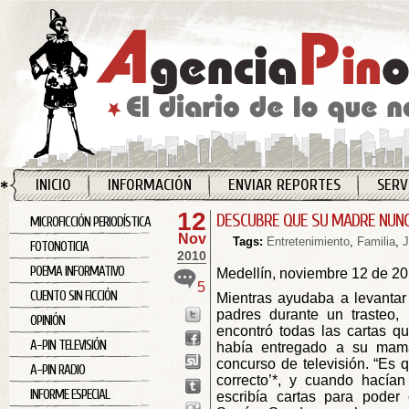
INICIO
INFORMACIÓN
ENVIAR REPORTES
SERV
12
DESCUBRE QUE SU MADRE NUNC
MICROFICCIÓN PERIODÍSTICA
Nov
Tags:
Entretenimiento
,
Familia
,
J
FOTONOTICIA
2010
POEMA INFORMATIVO
Medellín, noviembre 12 de 2
5
CUENTO SIN FICCIÓN
Mientras ayudaba a levantar
padres durante un trasteo,
OPINIÓN
encontró todas las cartas q
A-PIN TELEVISIÓN
había entregado a su mam
concurso de televisión. “Es 
A-PIN RADIO
correcto’*, y cuando hacían
INFORME ESPECIAL
escribía cartas para poder 