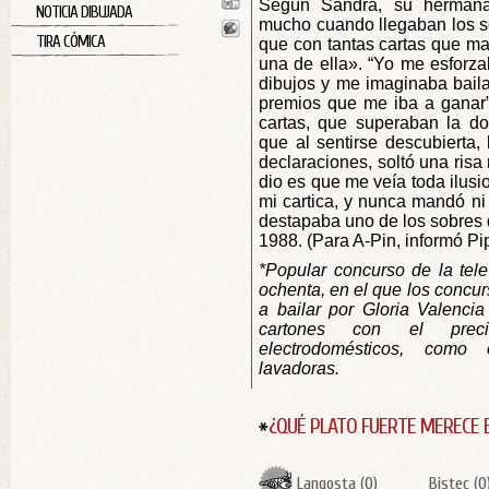
Según Sandra, su hermana
NOTICIA DIBUJADA
mucho cuando llegaban los s
TIRA CÓMICA
que con tantas cartas que m
una de ella». “Yo me esforzab
dibujos y me imaginaba baila
premios que me iba a ganar”
cartas, que superaban la do
que al sentirse descubierta,
declaraciones, soltó una risa
dio es que me veía toda ilus
mi cartica, y nunca mandó ni
destapaba uno de los sobres 
1988. (Para A-Pin, informó P
*Popular concurso de la tel
ochenta, en el que los concur
a bailar por Gloria Valenci
cartones con el preci
electrodomésticos, como 
lavadoras.
¿QUÉ PLATO FUERTE MERECE 
Langosta
(
0
)
Bistec
(
0