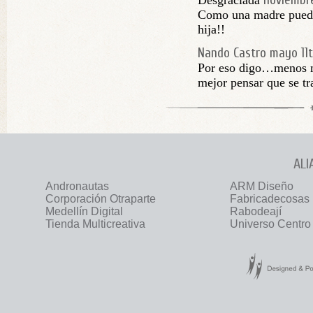
noviembre
Desgraciada
Como una madre puede
hija!!
Nando Castro
mayo 11t
Por eso digo…menos m
mejor pensar que se tr
ALI
Andronautas
ARM Diseño
Corporación Otraparte
Fabricadecosas
Medellín Digital
Rabodeají
Tienda Multicreativa
Universo Centro