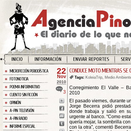
INICIO
INFORMACIÓN
ENVIAR REPORTES
SERV
22
CONDUCE MOTO MIENTRAS SE 
MICROFICCIÓN PERIODÍSTICA
Nov
Tags:
KoleiaTrip
,
Medio Ambient
FOTONOTICIA
2010
POEMA INFORMATIVO
Corregimiento El Valle – B
3
2010
CUENTO SIN FICCIÓN
El pasado viernes, durante un
OPINIÓN
Jorge Becerra pidió prestad
A-PIN TELEVISIÓN
donde trabaja y salió en s
urgente al banco. “Como esta
A-PIN RADIO
quería mojar, la sombrilla c
INFORME ESPECIAL
con la otra”, comentó Becerra