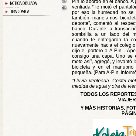
Pin lo abordó en el banco. A p
NOTICIA DIBUJADA
ventiada’* le mojó el pantaló
TIRA CÓMICA
por eso la humedad no se n
también manejamos bicicle
deporte”, comentó al respec
banco. Durante la transacció
sombrilla a un lado del m
cuando le entregaron la co
nuevamente hacia el colegio
dijo el portero a A-Pin–. A
consigo una capa. Uno se 
moto así”, agregó, y levantó 
bicicleta y en el manubrio
pequeña. (Para A-Pin, informó
*Lluvia venteada. Coctel me
medida de agua y otra de vien
TODOS LOS REPORTE
VIAJER
Y MÁS HISTORIAS, FO
PÁGI