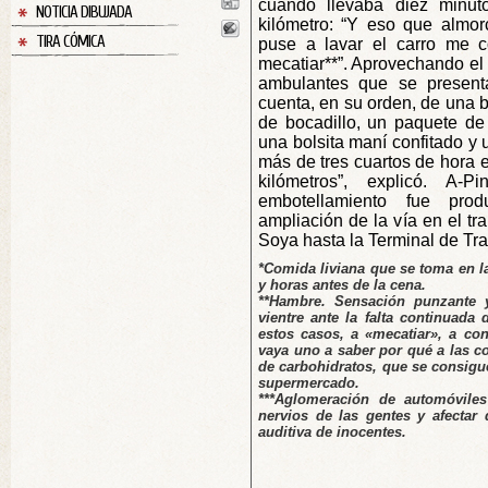
cuando llevaba diez minu
NOTICIA DIBUJADA
kilómetro: “Y eso que almo
TIRA CÓMICA
puse a lavar el carro me c
mecatiar**”. Aprovechando el
ambulantes que se presenta
cuenta, en su orden, de una 
de bocadillo, un paquete de 
una bolsita maní confitado y 
más de tres cuartos de hora e
kilómetros”, explicó. A-
embotellamiento fue pro
ampliación de la vía en el tr
Soya hasta la Terminal de Tra
*Comida liviana que se toma en l
y horas antes de la cena.
**Hambre. Sensación punzante y
vientre ante la falta continuada
estos casos, a «mecatiar», a co
vaya uno a saber por qué a las c
de carbohidratos, que se consigu
supermercado.
***Aglomeración de automóvile
nervios de las gentes y afectar
auditiva de inocentes.