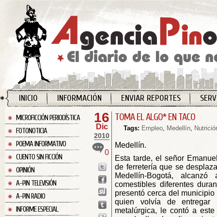
INICIO
INFORMACIÓN
ENVIAR REPORTES
SERV
16
TOMA EL ALGO* EN TACO
MICROFICCIÓN PERIODÍSTICA
Dic
Tags:
Empleo
,
Medellín
,
Nutrició
FOTONOTICIA
2010
POEMA INFORMATIVO
Medellín.
0
CUENTO SIN FICCIÓN
Esta tarde, el señor Emanuel
de ferretería que se desplaza
OPINIÓN
Medellín-Bogotá, alcanzó
A-PIN TELEVISIÓN
comestibles diferentes dura
presentó cerca del municipio 
A-PIN RADIO
quien volvía de entrega
INFORME ESPECIAL
metalúrgica, le contó a este