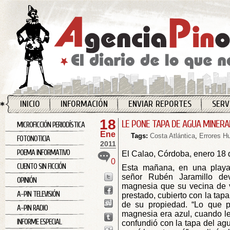
INICIO
INFORMACIÓN
ENVIAR REPORTES
SERV
18
LE PONE TAPA DE AGUA MINERA
MICROFICCIÓN PERIODÍSTICA
Ene
Tags:
Costa Atlántica
,
Errores 
FOTONOTICIA
2011
POEMA INFORMATIVO
El Calao, Córdoba, enero 18
0
CUENTO SIN FICCIÓN
Esta mañana, en una playa 
señor Rubén Jaramillo de
OPINIÓN
magnesia que su vecina de v
A-PIN TELEVISIÓN
prestado, cubierto con la tap
de su propiedad. “Lo que 
A-PIN RADIO
magnesia era azul, cuando le 
INFORME ESPECIAL
confundió con la tapa del agu