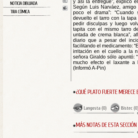
y así la entregué”, explicó e
NOTICIA DIBUJADA
Según Luis Narváez, amigo d
TIRA CÓMICA
poco el drama”: “Cuando 
devuelto el tarro con la tapa
pedir disculpas y luego vol
tapita con el mismo tarro 
untada de crema blanca”, afi
diario que a pesar del inci
facilitando el medicamento: “
irritación en el cuello a la 
señora Giraldo sólo apuntó: 
mucho efecto el laxante a
(Informó A-Pin)
¿QUÉ PLATO FUERTE MERECE 
Langosta
(
0
)
Bistec
(
0
MÁS NOTAS DE ESTA SECCIÓN