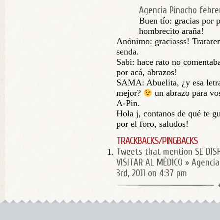
Agencia Pinocho
febre
Buen tío: gracias por 
hombrecito araña!
Anónimo: graciasss! Tratare
senda.
Sabi: hace rato no comentab
por acá, abrazos!
SAMA: Abuelita, ¿y esa letr
mejor?
un abrazo para vos
A-Pin.
Hola j, contanos de qué te gu
por el foro, saludos!
TRACKBACKS/PINGBACKS
Tweets that mention SE DIS
VISITAR AL MÉDICO » Agencia
3rd, 2011 on 4:37 pm