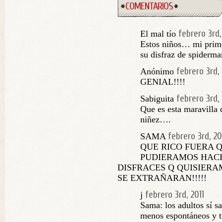
COMENTARIOS
febrero 3rd,
El mal tío
Estos niños… mi primo
su disfraz de spiderma
febrero 3rd, 
Anónimo
GENIAL!!!!
febrero 3rd, 
Sabiguita
Que es esta maravilla 
niñez….
febrero 3rd, 20
SAMA
QUE RICO FUERA 
PUDIERAMOS HACE
DISFRACES Q QUISIERA
SE EXTRAÑARAN!!!!!
febrero 3rd, 2011
j
Sama: los adultos sí s
menos espontáneos y t