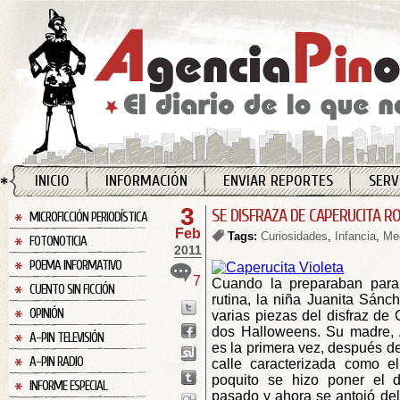
INICIO
INFORMACIÓN
ENVIAR REPORTES
SERV
3
SE DISFRAZA DE CAPERUCITA RO
MICROFICCIÓN PERIODÍSTICA
Feb
Tags:
Curiosidades
,
Infancia
,
Med
FOTONOTICIA
2011
POEMA INFORMATIVO
7
Cuando la preparaban para 
CUENTO SIN FICCIÓN
rutina, la niña Juanita Sánch
OPINIÓN
varias piezas del disfraz de
dos Halloweens. Su madre, 
A-PIN TELEVISIÓN
es la primera vez, después de
A-PIN RADIO
calle caracterizada como e
poquito se hizo poner el 
INFORME ESPECIAL
pasado y ahora se antojó del