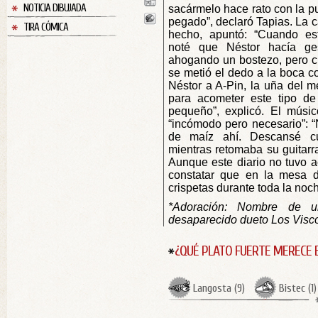
NOTICIA DIBUJADA
sacármelo hace rato con la p
pegado”, declaró Tapias. La ca
TIRA CÓMICA
hecho, apuntó: “Cuando es
noté que Néstor hacía g
ahogando un bostezo, pero 
se metió el dedo a la boca c
Néstor a A-Pin, la uña del m
para acometer este tipo de
pequeño”, explicó. El músi
“incómodo pero necesario”: 
de maíz ahí. Descansé cu
mientras retomaba su guitarr
Aunque este diario no tuvo ac
constatar que en la mesa d
crispetas durante toda la noch
*Adoración: Nombre de u
desaparecido dueto Los Visco
¿QUÉ PLATO FUERTE MERECE 
Langosta
(
9
)
Bistec
(
1
)