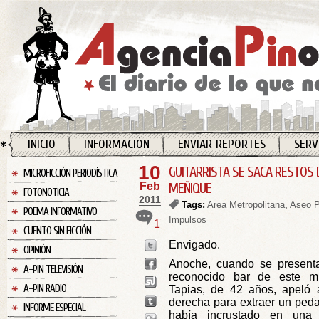
INICIO
INFORMACIÓN
ENVIAR REPORTES
SERV
10
GUITARRISTA SE SACA RESTOS 
MICROFICCIÓN PERIODÍSTICA
Feb
MEÑIQUE
FOTONOTICIA
2011
Tags:
Area Metropolitana
,
Aseo P
POEMA INFORMATIVO
Impulsos
1
CUENTO SIN FICCIÓN
Envigado.
OPINIÓN
Anoche, cuando se present
A-PIN TELEVISIÓN
reconocido bar de este mun
A-PIN RADIO
Tapias, de 42 años, apeló
derecha para extraer un peda
INFORME ESPECIAL
había incrustado en una 