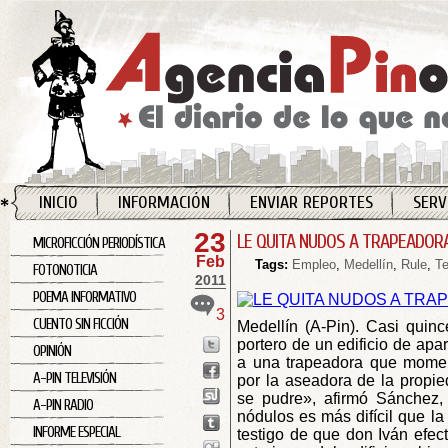
INICIO
INFORMACIÓN
ENVIAR REPORTES
SERV
23
LE QUITA NUDOS A TRAPEADOR
MICROFICCIÓN PERIODÍSTICA
Feb
Tags:
Empleo
,
Medellín
,
Rule
,
Te
FOTONOTICIA
2011
POEMA INFORMATIVO
3
CUENTO SIN FICCIÓN
Medellín (A-Pin). Casi quin
portero de un edificio de apa
OPINIÓN
a una trapeadora que moment
A-PIN TELEVISIÓN
por la aseadora de la propi
se pudre», afirmó Sánchez,
A-PIN RADIO
nódulos es más difícil que la
INFORME ESPECIAL
testigo de que don Iván efec