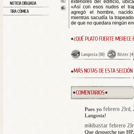
exteriores del edificio, ubi
NOTICIA DIBUJADA
«Así con esos nudos el tra
TIRA CÓMICA
agregó el hombre, nacido
mientras sacudía la trapeado
de que no quedara ningún enre
¿QUÉ PLATO FUERTE MERECE 
Langosta
(
18
)
Bistec
(
4
MÁS NOTAS DE ESTA SECCIÓN
COMENTARIOS
febrero 23rd, 
Pues yo
Langosta!
mikibastar
febrero 23r
Que desparche tan HP.