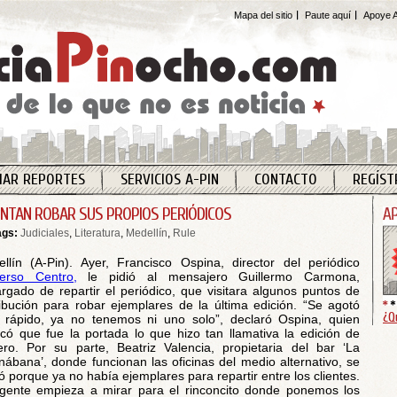
Mapa del sitio
Paute aquí
Apoye A
IAR REPORTES
SERVICIOS A-PIN
CONTACTO
REGÍST
ENTAN ROBAR SUS PROPIOS PERIÓDICOS
ags:
Judiciales
,
Literatura
,
Medellín
,
Rule
llín (A-Pin). Ayer, Francisco Ospina, director del periódico
erso Centro,
le pidió al mensajero Guillermo Carmona,
rgado de repartir el periódico, que visitara algunos puntos de
ribución para robar ejemplares de la última edición. “Se agotó
¿Q
rápido, ya no tenemos ni uno solo”, declaró Ospina, quien
icó que fue la portada lo que hizo tan llamativa la edición de
ero. Por su parte, Beatriz Valencia, propietaria del bar ‘La
ábana’, donde funcionan las oficinas del medio alternativo, se
ó porque ya no había ejemplares para repartir entre los clientes.
gente empieza a mirar para el rinconcito donde ponemos los