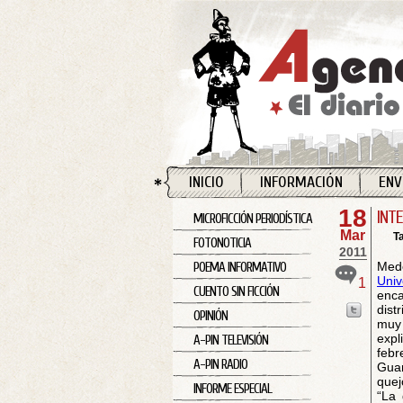
INICIO
INFORMACIÓN
ENV
18
INT
MICROFICCIÓN PERIODÍSTICA
Mar
T
FOTONOTICIA
2011
Mede
POEMA INFORMATIVO
Univ
1
CUENTO SIN FICCIÓN
enca
dist
OPINIÓN
muy 
expl
A-PIN TELEVISIÓN
febr
A-PIN RADIO
Guan
quej
INFORME ESPECIAL
“La 