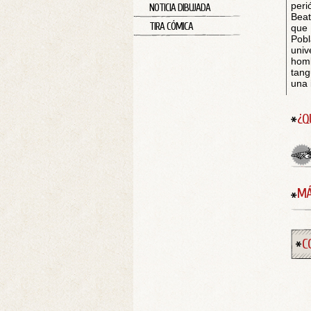
peri
NOTICIA DIBUJADA
Beat
TIRA CÓMICA
que 
Pob
univ
homb
tang
una 
¿Q
MÁ
C