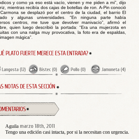
ódicos y como ya eso está vacío, vienen y me piden a mi”, dijo
riz, mientras recibía dos cajas de botellas de ron. A-Pin conoció
Carmona se desplazó por el centro de la ciudad, el barrio El
lado y algunas universidades. “En ninguna parte había
ersos centros, me tuve que devolver manivacío”, afirmó el
re, quien luego describió la portada: “Era una mujerzota en
uitas con una nalga muy provocativa, la foto era de espaldas,
imagen mágica”.
UÉ PLATO FUERTE MERECE ESTA ENTRADA?
Langosta
(
12
)
Bistec
(
0
)
Pollo
(
0
)
Jamoneta
(
4
)
S NOTAS DE ESTA SECCIÓN
OMENTARIOS
marzo 18th, 2011
Aguila
Tengo una edición casi intacta, por si la necesitan con urgencia.