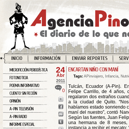
INICIO
INFORMACIÓN
ENVIAR REPORTES
SERV
24
ENCARTAN NIÑO CON MANÍ
MICROFICCIÓN PERIODÍSTICA
Abr
Tags:
APinviajero
,
Infancia
,
Nutri
FOTONOTICIA
2011
POEMA INFORMATIVO
Tulcán, Ecuador (A-Pin). E
0
Felipe Carrillo, de 4 años,
CUENTO SIN FICCIÓN
regalaron dos extraños cuan
OPINIÓN
a la ciudad de Quito. “No
habíamos estado sonriendo con
A-PIN TELEVISIÓN
maní del nuestro”, contó Nan
A-PIN RADIO
Según las fuentes, Juan Feli
una hermana de 8 meses, 
INFORME ESPECIAL
instancia a recibir el mecato: