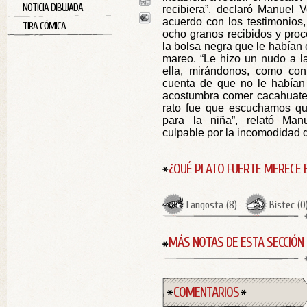
NOTICIA DIBUJADA
recibiera”, declaró Manuel 
acuerdo con los testimonios,
TIRA CÓMICA
ocho granos recibidos y proc
la bolsa negra que le habían
mareo. “Le hizo un nudo a la
ella, mirándonos, como co
cuenta de que no le habían 
acostumbra comer cacahuates
rato fue que escuchamos qu
para la niña”, relató Manu
culpable por la incomodidad de
¿QUÉ PLATO FUERTE MERECE 
Langosta
(
8
)
Bistec
(
0
MÁS NOTAS DE ESTA SECCIÓN
COMENTARIOS