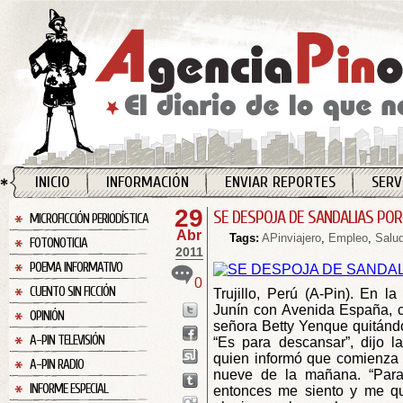
INICIO
INFORMACIÓN
ENVIAR REPORTES
SERV
29
SE DESPOJA DE SANDALIAS P
MICROFICCIÓN PERIODÍSTICA
Abr
Tags:
APinviajero
,
Empleo
,
Salu
FOTONOTICIA
2011
POEMA INFORMATIVO
0
CUENTO SIN FICCIÓN
Trujillo, Perú (A-Pin). En la
Junín con Avenida España, ce
OPINIÓN
señora Betty Yenque quitándo
A-PIN TELEVISIÓN
“Es para descansar”, dijo la
quien informó que comienza s
A-PIN RADIO
nueve de la mañana. “Para
INFORME ESPECIAL
entonces me siento y me qu