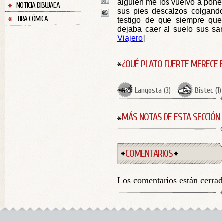
alguien me los vuelvo a poner
NOTICIA DIBUJADA
sus pies descalzos colgando
TIRA CÓMICA
testigo de que siempre que
dejaba caer al suelo sus s
Viajero
]
¿QUÉ PLATO FUERTE MERECE 
Langosta
(
3
)
Bistec
(
1
)
MÁS NOTAS DE ESTA SECCIÓN
COMENTARIOS
Los comentarios están cerra