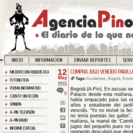
INICIO
INFORMACIÓN
ENVIAR REPORTES
SERV
12
COMPRA JUGO VENCIDO PARA LA
MICROFICCIÓN PERIODÍSTICA
May
Tags:
Accidentes
,
Bogotá
,
Error
FOTONOTICIA
2011
POEMA INFORMATIVO
Bogotá (A-Pin). En ascuas s
0
Palacio desde esta mañana,
CUENTO SIN FICCIÓN
había empacado para las on
OPINIÓN
años y estudiante del jardí
vencido. “Yo no revisé la f
A-PIN TELEVISIÓN
no tenía puestas las gafas”,
A-PIN RADIO
mañana, la mamá de ‘Camilit
jugos del pequeño pues no q
INFORME ESPECIAL
momento descubrió que desd