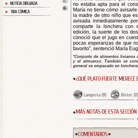
NOTICIA DIBUJADA
no estaba apta para el cons
María no tiene cómo avisarle 
TIRA CÓMICA
la madre de otro niño que es
avisada inmediatamente por
comparte la lonchera con e
edición, la suerte de los do
conoció que el jugo en cuesti
pocas esperanzas de que no
favorito”, sentenció María Eu
*Conjunto de alimentos livianos
y el almuerzo. También se co
general va empacado en loncheras
¿QUÉ PLATO FUERTE MERECE 
Langosta
(
8
)
Bistec
(
0
MÁS NOTAS DE ESTA SECCIÓN
COMENTARIOS