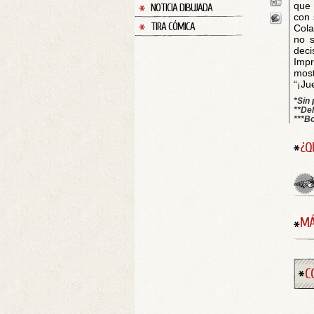
que 
NOTICIA DIBUJADA
con 
TIRA CÓMICA
Cola
no s
deci
Impr
most
“¡Ju
*Sin 
**Del
***Bo
¿Q
MÁ
C