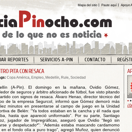
Mapa del sitio
Paute aquí
Apoye A
IAR REPORTES
SERVICIOS A-PIN
CONTACTO
REGÍST
ITRO PITA CON RESACA
ags:
Copa América
,
Empleo
,
Medellín
,
Rule
,
Sociedad
ellín (A-Pin). El domingo en la mañana, Ovidio Gómez,
edor de seguros y árbitro aficionado de fútbol, fue visto pitando
artido con signos de resaca. Álvaro Henao, director técnico del
ipo de la empresa Segurcol, informó que Gómez demoró más
¿Q
iez minutos en presentarse al campo de juego en la Unidad
rtiva de Belén: “Ya todos estaban en la cancha y él nada que
aba, hasta que apareció uniformado”. Por su parte, Santiago
z, jugador de Impregráficas, aseguró que Ovidio “llegó sin
arse y despelucado*”: “Además estaba mascando cardamomo
 en el fondo olía a puro trago”, agregó Muñoz, quien denunció