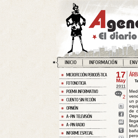
INICIO
INFORMACIÓN
ENV
17
ÁRB
MICROFICCIÓN PERIODÍSTICA
May
T
FOTONOTICIA
2011
Med
POEMA INFORMATIVO
vend
2
CUENTO SIN FICCIÓN
un p
equ
OPINIÓN
de d
Depo
A-PIN TELEVISIÓN
lleg
A-PIN RADIO
Muño
bañ
INFORME ESPECIAL
pero