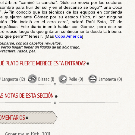
el árbitro “caminó la cancha”: “Sólo se movió por los sectores
sombra para huir del sol y en el descanso se bogó** una Coca
”. A-Pin conoció que los técnicos de los equipos en contienda
e quejaron ante Gómez por su estado físico, ni por ninguna
sión. “No incidió en el cero cero”, aclaró Raúl Soto, DT de
egráficas. Este diario intentó hablar con Gómez, pero éste se
ró reacio luego de que gritaran continuamente desde la tribuna:
ez qué perra*** tenés!”. [Más
Copa América
]
peinarse, con los cabellos revueltos.
 verbo bogar; beber un líquido de un sólo trago.
rrachera, rasca, pea.
UÉ PLATO FUERTE MERECE ESTA ENTRADA?
Langosta
(
12
)
Bistec
(
1
)
Pollo
(
0
)
Jamoneta
(
0
)
S NOTAS DE ESTA SECCIÓN
OMENTARIOS
Goper
mayo 19th, 2011