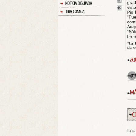
grad
NOTICIA DIBUJADA
vist
TIRA CÓMICA
Pin 
“Pue
com
Augu
“Sól
bro
*La 
tiene
¿Q
MÁ
C
Los 