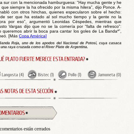
a sur con la mencionada hamburguesa: “Hay mucha gente y he
o que siempre la ha ofrecido por la misma hilera”, dijo Ponce. A-
habló con otros hinchas, quienes especularon sobre el hecho:
de ser que ha estado al sol mucho tiempo y la gente no la
pra por eso”, argumentó Leonidas Céspedes, mientras que
sto Vargas dijo que no se la comería por “falta de refresco”:
o queremos abrir la boca para cantar los goles de La Banda*”,
meó. [Más
Copa América]
Banda Roja, uno de los apodos del Nacional de Potosí, cuya casaca
 una raya cruzada como el River Plate de Argentina.
UÉ PLATO FUERTE MERECE ESTA ENTRADA?
Langosta
(
4
)
Bistec
(
1
)
Pollo
(
1
)
Jamoneta
(
0
)
S NOTAS DE ESTA SECCIÓN
OMENTARIOS
comentarios están cerrados