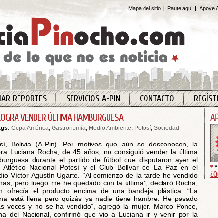
Mapa del sitio
Paute aquí
Apoye A
IAR REPORTES
SERVICIOS A-PIN
CONTACTO
REGÍST
LOGRA VENDER ÚLTIMA HAMBURGUESA
ags:
Copa América
,
Gastronomía
,
Medio Ambiente
,
Potosí
,
Sociedad
sí, Bolivia (A-Pin). Por motivos que aún se desconocen, la
ra Luciana Rocha, de 45 años, no consiguió vender la última
urguesa durante el partido de fútbol que disputaron ayer el
 Atlético Nacional Potosí y el Club Bolívar de La Paz en el
¿Q
dio Víctor Agustín Ugarte. “Al comienzo de la tarde he vendido
as, pero luego me he quedado con la última”, declaró Rocha,
n ofrecía el producto encima de una bandeja plástica. “La
una está llena pero quizás ya nadie tiene hambre. He pasado
as veces y no se ha vendido”, agregó la mujer. Marco Ponce,
ha del Nacional, confirmó que vio a Luciana ir y venir por la