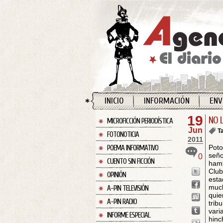
INICIO
INFORMACIÓN
ENV
19
NO 
MICROFICCIÓN PERIODÍSTICA
Jun
T
FOTONOTICIA
2011
Poto
POEMA INFORMATIVO
seño
0
CUENTO SIN FICCIÓN
hamb
Club
OPINIÓN
esta
much
A-PIN TELEVISIÓN
quie
A-PIN RADIO
trib
vari
INFORME ESPECIAL
hinc