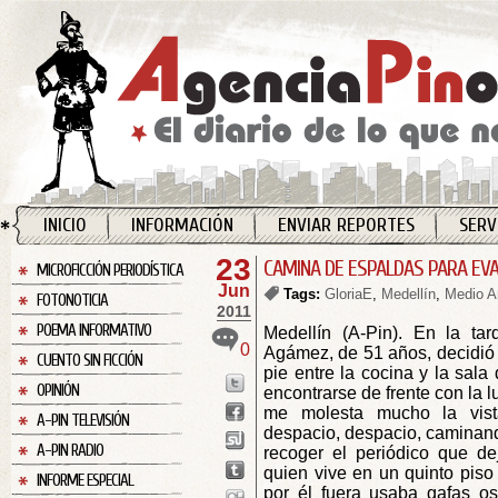
INICIO
INFORMACIÓN
ENVIAR REPORTES
SERV
23
CAMINA DE ESPALDAS PARA EVA
MICROFICCIÓN PERIODÍSTICA
Jun
Tags:
GloriaE
,
Medellín
,
Medio A
FOTONOTICIA
2011
POEMA INFORMATIVO
Medellín (A-Pin). En la ta
0
Agámez, de 51 años, decidió 
CUENTO SIN FICCIÓN
pie entre la cocina y la sala
OPINIÓN
encontrarse de frente con la l
me molesta mucho la vist
A-PIN TELEVISIÓN
despacio, despacio, caminand
A-PIN RADIO
recoger el periódico que de
quien vive en un quinto piso 
INFORME ESPECIAL
por él fuera usaba gafas os