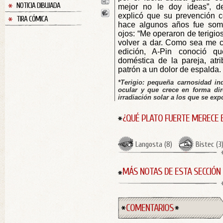
NOTICIA DIBUJADA
mejor no le doy ideas”, de
explicó que su prevención c
TIRA CÓMICA
hace algunos años fue som
ojos: “Me operaron de terigio
volver a dar. Como sea me cu
edición, A-Pin conoció q
doméstica de la pareja, atr
patrón a un dolor de espalda.
*Terigio: pequeña carnosidad in
ocular y que crece en forma dir
irradiación solar a los que se exp
¿QUÉ PLATO FUERTE MERECE 
Langosta
(
8
)
Bistec
(
3
MÁS NOTAS DE ESTA SECCIÓN
COMENTARIOS