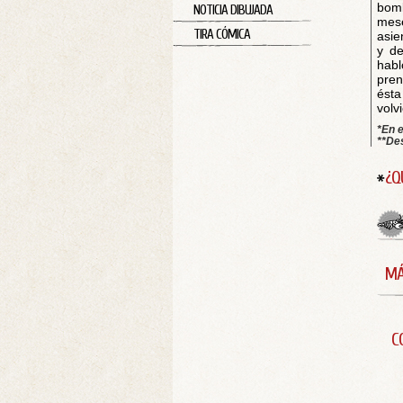
bomb
NOTICIA DIBUJADA
mese
TIRA CÓMICA
asie
y de
habl
pren
ésta
volv
*En e
**De
¿Q
MÁ
C