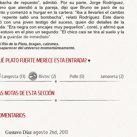
acha de repuesto”, admitió. Por su parte, Jorge Rodríguez,
ro que atendió a la pareja, dijo que Bruno se paró de su
nto y comenzó a hurgar en la cartera: “Iba a llevarles el cambio
 repente saltó una bombacha”, relató Rodríguez. Este diario
ó con una joven testigo del suceso, quien dio detalles de la
da: “Era negra con encajes muy pequeños”, contó, y afirmó que
 estuvo en el piso un segundo: “El chico casi se tira al suelo y la
ió a
guardar de inmediato”.
l Río de la Plata, bragas, calzones.
saparecer del universo momentáneamente.
UÉ PLATO FUERTE MERECE ESTA ENTRADA?
Langosta
(
13
)
Bistec
(
2
)
Pollo
(
0
)
Jamoneta
(
2
)
S NOTAS DE ESTA SECCIÓN
OMENTARIOS
agosto 2nd, 2011
Gustavo Díaz