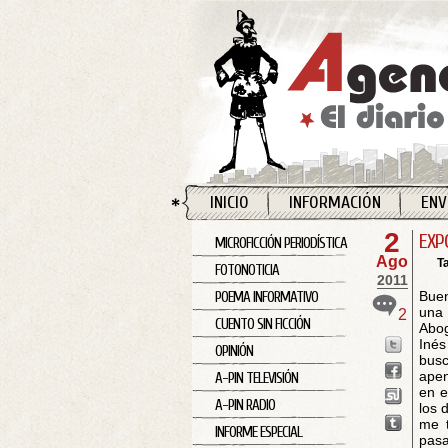
INICIO
INFORMACIÓN
ENV
2
EXP
MICROFICCIÓN PERIODÍSTICA
Ago
T
FOTONOTICIA
2011
Buen
POEMA INFORMATIVO
una 
2
CUENTO SIN FICCIÓN
Abog
Inés
OPINIÓN
bus
apen
A-PIN TELEVISIÓN
en e
A-PIN RADIO
los 
me t
INFORME ESPECIAL
pasa