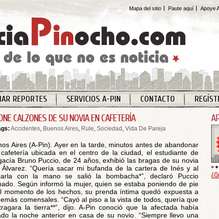
Mapa del sitio
Paute aquí
Apoye A
IAR REPORTES
SERVICIOS A-PIN
CONTACTO
REGÍST
ONE CALZONES DE SU NOVIA EN CAFETERÍA
ags:
Accidentes
,
Buenos Aires
,
Rule
,
Sociedad
,
Vida De Pareja
os Aires (A-Pin). Ayer en la tarde, minutos antes de abandonar
cafetería ubicada en el centro de la ciudad, el estudiante de
acía Bruno Puccio, de 24 años, exhibió las bragas de su novia
 Álvarez. “Quería sacar mi bufanda de la cartera de Inés y al
¿Q
carla con la mano se salió la bombacha*”, declaró Puccio
ado. Según informó la mujer, quien se estaba poniendo de pie
l momento de los hechos, su prenda íntima quedó expuesta a
demás comensales. “Cayó al piso a la vista de todos, quería que
ragara la tierra**”, dijo. A-Pin conoció que la afectada había
do la noche anterior en casa de su novio. “Siempre llevo una