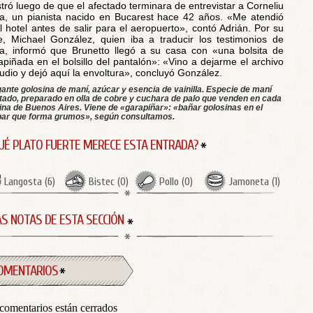
stró luego de que el afectado terminara de entrevistar a Corneliu
a, un pianista nacido en Bucarest hace 42 años. «Me atendió
l hotel antes de salir para el aeropuerto», contó Adrián. Por su
e, Michael González, quien iba a traducir los testimonios de
a, informó que Brunetto llegó a su casa con «una bolsita de
apiñada en el bolsillo del pantalón»: «Vino a dejarme el archivo
udio y dejó aquí la envoltura», concluyó González.
ante golosina de maní, azúcar y esencia de vainilla. Especie de maní
itado, preparado en olla de cobre y cuchara de palo que venden en cada
ina de Buenos Aires. Viene de «garapiñar»: «bañar golosinas en el
bar que forma grumos», según consultamos.
UÉ PLATO FUERTE MERECE ESTA ENTRADA?
Langosta
(
6
)
Bistec
(
0
)
Pollo
(
0
)
Jamoneta
(
1
)
S NOTAS DE ESTA SECCIÓN
OMENTARIOS
comentarios están cerrados