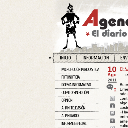
INICIO
INFORMACIÓN
ENV
10
DES
MICROFICCIÓN PERIODÍSTICA
Ago
T
FOTONOTICIA
2011
Buen
POEMA INFORMATIVO
Ern
0
CUENTO SIN FICCIÓN
adqu
cent
OPINIÓN
algo
cost
A-PIN TELEVISIÓN
«Ha
A-PIN RADIO
entr
ante
INFORME ESPECIAL
cult