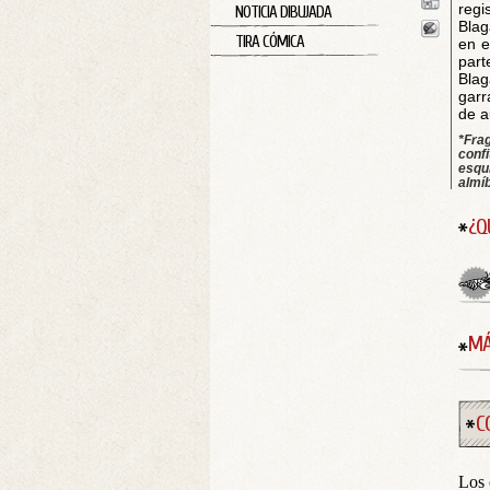
regi
NOTICIA DIBUJADA
Blag
TIRA CÓMICA
en e
part
Blag
garr
de a
*Frag
conf
esqu
almí
¿Q
MÁ
C
Los 