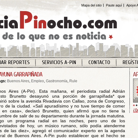
Mapa del sitio
Paute aquí
Apoye A
IAR REPORTES
SERVICIOS A-PIN
CONTACTO
REGÍST
AYUNA GARRAPIÑADA
ags:
Buenos Aires
,
Empleo
,
Gastronomía
,
Rule
os Aires (A-Pin). Esta mañana, el periodista radial Adrián
esto Brunetto desayunó una porción de garrapiñada* que
irió sobre la avenida Rivadavia con Callao, zona de Congreso,
ro de la ciudad. «Salí apuradísimo y no tuve tiempo de comer
¿Q
 en casa», declaró Brunetto, quien afirmó que no tiene la
umbre de salir de su departamento durante la jornada matutina.
go un programa radial en las noches, pero uno de los
evistados de hoy, un músico rumano, sólo podía atenderme
s de las diez», agregó el comunicador experto en la agenda
ural de Buenos Aires. A-Pin pudo establecer que el hecho se