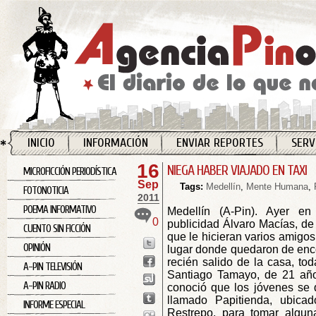
INICIO
INFORMACIÓN
ENVIAR REPORTES
SERV
16
NIEGA HABER VIAJADO EN TAXI
MICROFICCIÓN PERIODÍSTICA
Sep
Tags:
Medellín
,
Mente Humana
,
FOTONOTICIA
2011
POEMA INFORMATIVO
Medellín (A-Pin). Ayer en
0
publicidad Álvaro Macías, de
CUENTO SIN FICCIÓN
que le hicieran varios amigos
OPINIÓN
lugar donde quedaron de enco
recién salido de la casa, tod
A-PIN TELEVISIÓN
Santiago Tamayo, de 21 año
A-PIN RADIO
conoció que los jóvenes se 
llamado Papitienda, ubica
INFORME ESPECIAL
Restrepo, para tomar algun