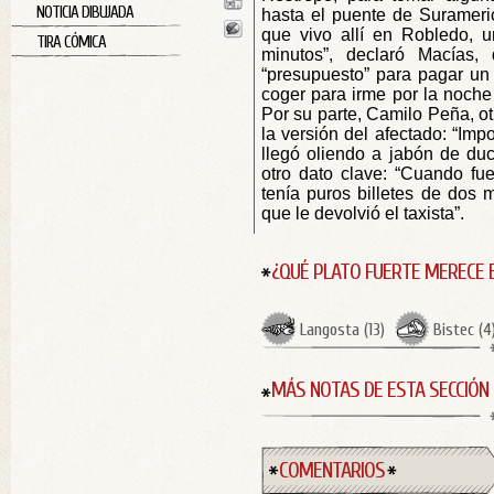
NOTICIA DIBUJADA
hasta el puente de Surameri
que vivo allí en Robledo, 
TIRA CÓMICA
minutos”, declaró Macías,
“presupuesto” para pagar un 
coger para irme por la noche 
Por su parte, Camilo Peña, o
la versión del afectado: “Imp
llegó oliendo a jabón de duc
otro dato clave: “Cuando fu
tenía puros billetes de dos mi
que le devolvió el taxista”.
¿QUÉ PLATO FUERTE MERECE 
Langosta
(
13
)
Bistec
(
4
MÁS NOTAS DE ESTA SECCIÓN
COMENTARIOS